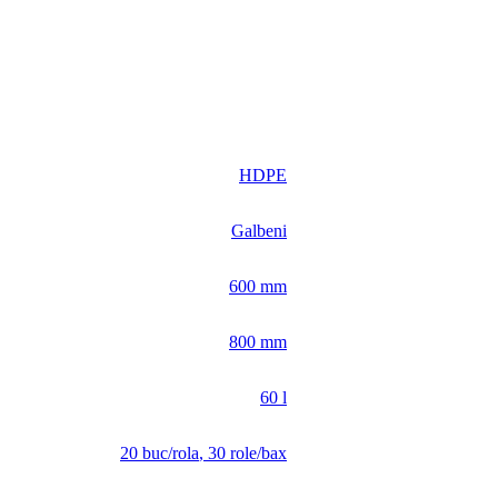
HDPE
Galbeni
600 mm
800 mm
60 l
20 buc/rola
,
30 role/bax