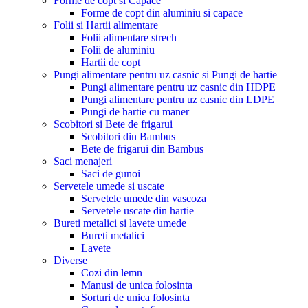
Forme de copt si Capace
Forme de copt din aluminiu si capace
Folii si Hartii alimentare
Folii alimentare strech
Folii de aluminiu
Hartii de copt
Pungi alimentare pentru uz casnic si Pungi de hartie
Pungi alimentare pentru uz casnic din HDPE
Pungi alimentare pentru uz casnic din LDPE
Pungi de hartie cu maner
Scobitori si Bete de frigarui
Scobitori din Bambus
Bete de frigarui din Bambus
Saci menajeri
Saci de gunoi
Servetele umede si uscate
Servetele umede din vascoza
Servetele uscate din hartie
Bureti metalici si lavete umede
Bureti metalici
Lavete
Diverse
Cozi din lemn
Manusi de unica folosinta
Sorturi de unica folosinta