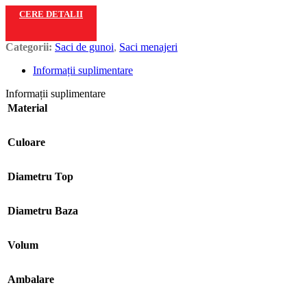
CERE DETALII
Categorii:
Saci de gunoi
,
Saci menajeri
Informații suplimentare
Informații suplimentare
Material
Culoare
Diametru Top
Diametru Baza
Volum
Ambalare