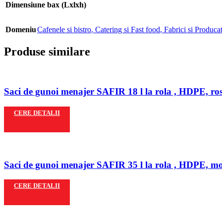
Dimensiune bax (Lxlxh)
Domeniu
Cafenele si bistro
,
Catering si Fast food
,
Fabrici si Producat
Produse similare
Saci de gunoi menajer SAFIR 18 l la rola , HDPE, ros
CERE DETALII
Saci de gunoi menajer SAFIR 35 l la rola , HDPE, mov
CERE DETALII