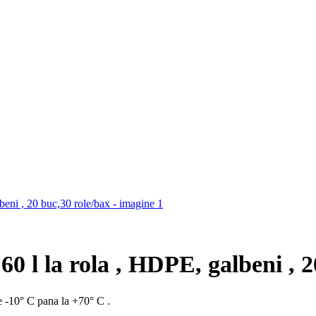
0 l la rola , HDPE, galbeni , 2
re -10° C pana la +70° C .