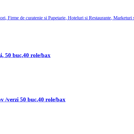
ori
,
Firme de curatenie si Papetarie
,
Hoteluri si Restaurante
,
Marketuri 
i, 50 buc,40 role/bax
 /verzi 50 buc,40 role/bax