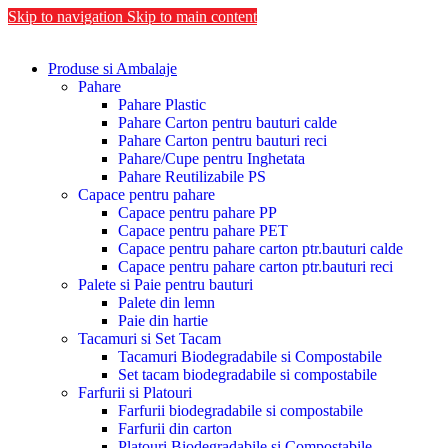
Skip to navigation
Skip to main content
Produse si Ambalaje
Pahare
Pahare Plastic
Pahare Carton pentru bauturi calde
Pahare Carton pentru bauturi reci
Pahare/Cupe pentru Inghetata
Pahare Reutilizabile PS
Capace pentru pahare
Capace pentru pahare PP
Capace pentru pahare PET
Capace pentru pahare carton ptr.bauturi calde
Capace pentru pahare carton ptr.bauturi reci
Palete si Paie pentru bauturi
Palete din lemn
Paie din hartie
Tacamuri si Set Tacam
Tacamuri Biodegradabile si Compostabile
Set tacam biodegradabile si compostabile
Farfurii si Platouri
Farfurii biodegradabile si compostabile
Farfurii din carton
Platouri Biodegradabile si Compostabile