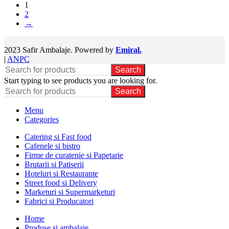
1
2
→
2023 Safir Ambalaje. Powered by
Emiral.
|
ANPC
Search
Start typing to see products you are looking for.
Search
Menu
Categories
Catering si Fast food
Cafenele si bistro
Firme de curatenie si Papetarie
Brutarii si Patiserii
Hoteluri si Restaurante
Street food si Delivery
Marketuri si Supermarketuri
Fabrici si Producatori
Home
Produse si ambalaje