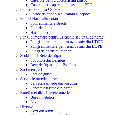
Caserole pentru cofetarii din plastic
Caserole cu capac inalt atasat din PET
Forme de copt si Capace
Forme de copt din aluminiu si capace
Folii si Hartii alimentare
Folii alimentare strech
Folii de aluminiu
Hartii de copt
Pungi alimentare pentru uz casnic si Pungi de hartie
Pungi alimentare pentru uz casnic din HDPE
Pungi alimentare pentru uz casnic din LDPE
Pungi de hartie cu maner
Scobitori si Bete de frigarui
Scobitori din Bambus
Bete de frigarui din Bambus
Saci menajeri
Saci de gunoi
Servetele umede si uscate
Servetele umede din vascoza
Servetele uscate din hartie
Bureti metalici si lavete umede
Bureti metalici
Lavete
Diverse
Cozi din lemn