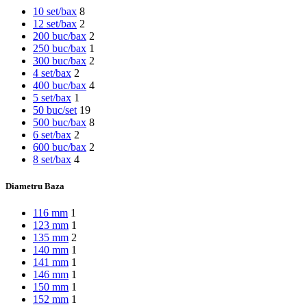
10 set/bax
8
12 set/bax
2
200 buc/bax
2
250 buc/bax
1
300 buc/bax
2
4 set/bax
2
400 buc/bax
4
5 set/bax
1
50 buc/set
19
500 buc/bax
8
6 set/bax
2
600 buc/bax
2
8 set/bax
4
Diametru Baza
116 mm
1
123 mm
1
135 mm
2
140 mm
1
141 mm
1
146 mm
1
150 mm
1
152 mm
1