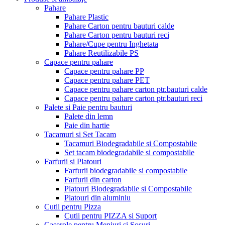
Pahare
Pahare Plastic
Pahare Carton pentru bauturi calde
Pahare Carton pentru bauturi reci
Pahare/Cupe pentru Inghetata
Pahare Reutilizabile PS
Capace pentru pahare
Capace pentru pahare PP
Capace pentru pahare PET
Capace pentru pahare carton ptr.bauturi calde
Capace pentru pahare carton ptr.bauturi reci
Palete si Paie pentru bauturi
Palete din lemn
Paie din hartie
Tacamuri si Set Tacam
Tacamuri Biodegradabile si Compostabile
Set tacam biodegradabile si compostabile
Farfurii si Platouri
Farfurii biodegradabile si compostabile
Farfurii din carton
Platouri Biodegradabile si Compostabile
Platouri din aluminiu
Cutii pentru Pizza
Cutii pentru PIZZA si Suport
Caserole pentru Meniuri si Sosuri