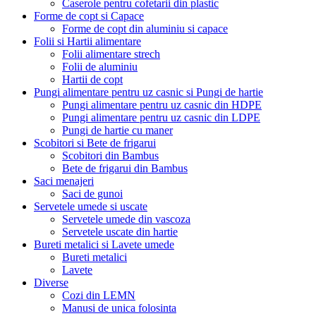
Caserole pentru cofetarii din plastic
Forme de copt si Capace
Forme de copt din aluminiu si capace
Folii si Hartii alimentare
Folii alimentare strech
Folii de aluminiu
Hartii de copt
Pungi alimentare pentru uz casnic si Pungi de hartie
Pungi alimentare pentru uz casnic din HDPE
Pungi alimentare pentru uz casnic din LDPE
Pungi de hartie cu maner
Scobitori si Bete de frigarui
Scobitori din Bambus
Bete de frigarui din Bambus
Saci menajeri
Saci de gunoi
Servetele umede si uscate
Servetele umede din vascoza
Servetele uscate din hartie
Bureti metalici si Lavete umede
Bureti metalici
Lavete
Diverse
Cozi din LEMN
Manusi de unica folosinta