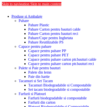
Skip to navigation
Skip to main content
Produse si Ambalaje
Pahare
Pahare Plastic
Pahare Carton pentru bauturi calde
Pahare Carton pentru bauturi reci
Pahare/Cupe pentru Inghetata
Pahare Reutilizabile PS
Capace pentru pahare
Capace pentru pahare PP
Capace pentru pahare PET
Capace pentru pahare carton ptr.bauturi calde
Capace pentru pahare carton ptr.bauturi reci
Palete si Paie pentru bauturi
Palete din lemn
Paie din hartie
Tacamuri si Set Tacam
Tacamuri Biodegradabile si Compostabile
Set tacam biodegradabile si compostabile
Farfurii si Platouri
Farfurii biodegradabile si compostabile
Farfurii din carton
Platouri Biodegradabile si Compostabile