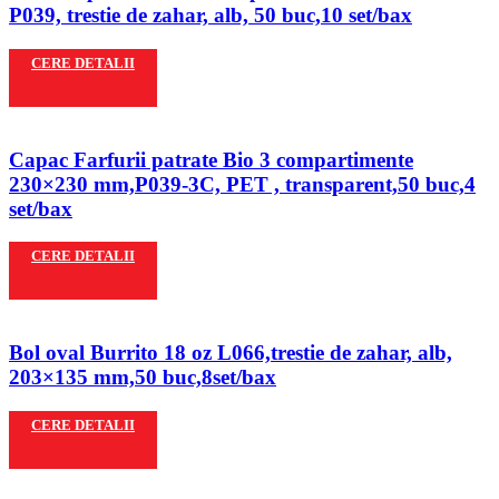
P039, trestie de zahar, alb, 50 buc,10 set/bax
CERE DETALII
Capac Farfurii patrate Bio 3 compartimente
230×230 mm,P039-3C, PET , transparent,50 buc,4
set/bax
CERE DETALII
Bol oval Burrito 18 oz L066,trestie de zahar, alb,
203×135 mm,50 buc,8set/bax
CERE DETALII