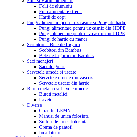
Folii si Hartii alimentare
Folii de aluminiu
Folii alimentare strech
Hartii de copt
Pungi alimentare pentru uz casnic si Pungi de hartie
Pungi alimentare pentru uz casnic din HDPE
Pungi alimentare pentru uz casnic din LDPE
Pungi de hartie cu maner
Scobitori si Bete de frigarui
Scobitori din Bambus
Bete de frigarui din Bambus
Saci menajeri
Saci de gunoi
Servetele umede si uscate
Servetele umede din vascoza
Servetele uscate din hartie
Bureti metalici si Lavete umede
Bureti metalici
Lavete
Diverse
Cozi din LEMN
Manusi de unica folosinta
Sorturi de unica folosinta
Crema de pantofi
Incaltatoare