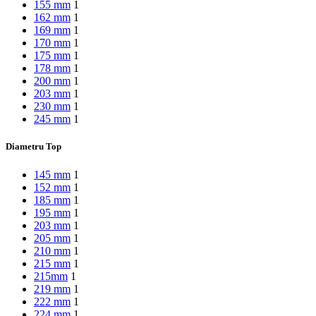
155 mm
1
162 mm
1
169 mm
1
170 mm
1
175 mm
1
178 mm
1
200 mm
1
203 mm
1
230 mm
1
245 mm
1
Diametru Top
145 mm
1
152 mm
1
185 mm
1
195 mm
1
203 mm
1
205 mm
1
210 mm
1
215 mm
1
215mm
1
219 mm
1
222 mm
1
224 mm
1