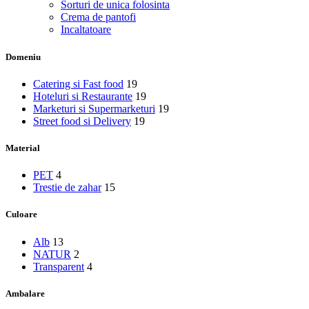
Sorturi de unica folosinta
Crema de pantofi
Incaltatoare
Domeniu
Catering si Fast food
19
Hoteluri si Restaurante
19
Marketuri si Supermarketuri
19
Street food si Delivery
19
Material
PET
4
Trestie de zahar
15
Culoare
Alb
13
NATUR
2
Transparent
4
Ambalare