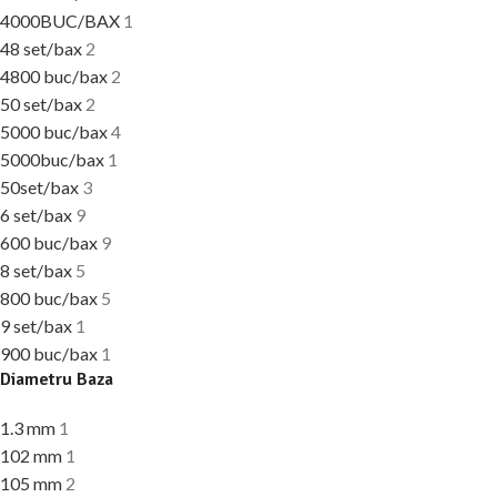
4000BUC/BAX
1
48 set/bax
2
4800 buc/bax
2
50 set/bax
2
5000 buc/bax
4
5000buc/bax
1
50set/bax
3
6 set/bax
9
600 buc/bax
9
8 set/bax
5
800 buc/bax
5
9 set/bax
1
900 buc/bax
1
Diametru Baza
1.3 mm
1
102 mm
1
105 mm
2