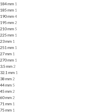
184 mm
1
185 mm
1
190 mm
4
195 mm
2
210 mm
5
225 mm
1
23 mm
1
251 mm
1
27 mm
1
270 mm
1
3.5 mm
2
32.1 mm
1
38 mm
2
44 mm
5
45 mm
2
60 mm
2
71 mm
1
75 mm
1