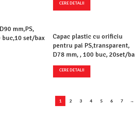
CERE DETALII
 D90 mm,PS,
Capac plastic cu orificiu
 buc,10 set/bax
pentru pai PS,transparent,
D78 mm, , 100 buc, 20set/ba
CERE DETALII
1
2
3
4
5
6
7
→