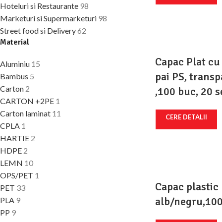
Hoteluri si Restaurante
98
Marketuri si Supermarketuri
98
Street food si Delivery
62
Material
Capac Plat cu 
Aluminiu
15
pai PS, trans
Bambus
5
Carton
2
,100 buc, 20 s
CARTON +2PE
1
Carton laminat
11
CERE DETALII
CPLA
1
HARTIE
2
HDPE
2
LEMN
10
OPS/PET
1
Capac plastic
PET
33
alb/negru,100
PLA
9
PP
9