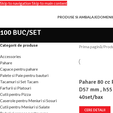
Skip to navigation
Skip to main content
PRODUSE SI AMBALAJE
DOMENI
100 BUC/SET
Categorii de produse
Prima pagină
/
Prod
Accessories
Pahare
Capace pentru pahare
Palete si Paie pentru bauturi
Pahare 80 cc P
Tacamuri si Set Tacam
Farfurii si Platouri
D57 mm , h55
Cutii pentru Pizza
40set/bax
Caserole pentru Meniuri si Sosuri
Cutii pentru Meniuri si Salate
CERE DETALII