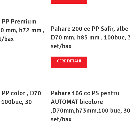
c PP Premium
Pahare 200 cc PP Safir, albe 
D70 mm, h72 mm ,
D70 mm, h85 mm , 100buc, 
t/bax
set/bax
CERE DETALII
 PP color , D70
Pahare 166 cc PS pentru
 100buc, 30
AUTOMAT bicolore
,D70mm,h73mm,100 buc, 3
set/bax