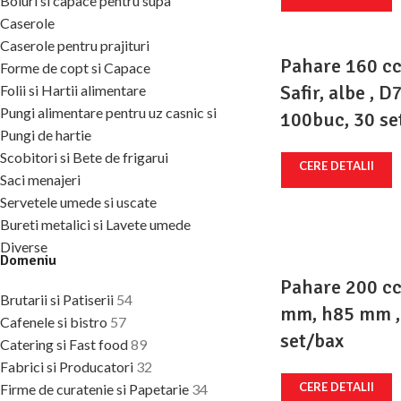
Boluri si capace pentru supa
Caserole
Caserole pentru prajituri
Pahare 160 c
Forme de copt si Capace
Safir, albe , 
Folii si Hartii alimentare
Pungi alimentare pentru uz casnic si
100buc, 30 se
Pungi de hartie
Scobitori si Bete de frigarui
CERE DETALII
Saci menajeri
Servetele umede si uscate
Bureti metalici si Lavete umede
Diverse
Domeniu
Pahare 200 cc
Brutarii si Patiserii
54
mm, h85 mm ,
Cafenele si bistro
57
set/bax
Catering si Fast food
89
Fabrici si Producatori
32
CERE DETALII
Firme de curatenie si Papetarie
34