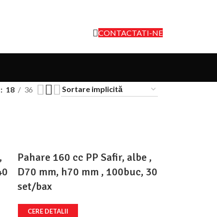
CONTACTATI-NE
w
18
36
,
Pahare 160 cc PP Safir, albe ,
40
D70 mm, h70 mm , 100buc, 30
set/bax
CERE DETALII