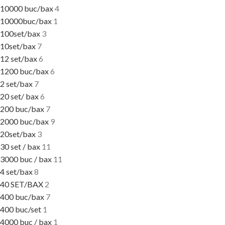
10000 buc/bax
4
10000buc/bax
1
100set/bax
3
10set/bax
7
12 set/bax
6
1200 buc/bax
6
2 set/bax
7
20 set/ bax
6
200 buc/bax
7
2000 buc/bax
9
20set/bax
3
30 set / bax
11
3000 buc / bax
11
4 set/bax
8
40 SET/BAX
2
400 buc/bax
7
400 buc/set
1
4000 buc / bax
1