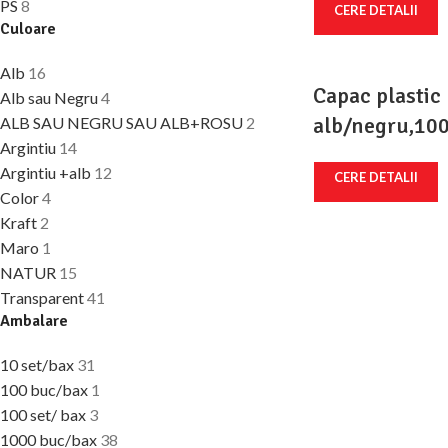
PS
8
CERE DETALII
Culoare
Alb
16
Capac plastic
Alb sau Negru
4
alb/negru,100
ALB SAU NEGRU SAU ALB+ROSU
2
Argintiu
14
Argintiu +alb
12
CERE DETALII
Color
4
Kraft
2
Maro
1
NATUR
15
Transparent
41
Ambalare
10 set/bax
31
100 buc/bax
1
100 set/ bax
3
1000 buc/bax
38