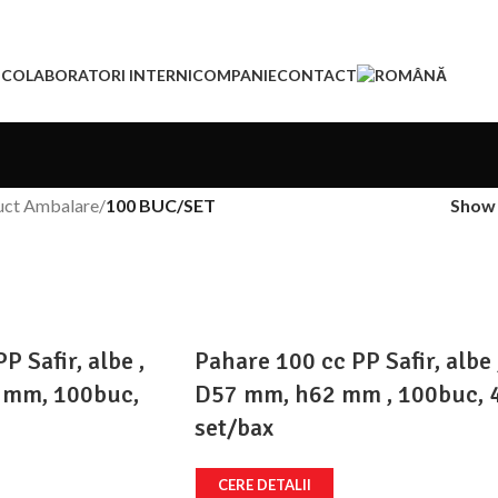
I
COLABORATORI INTERNI
COMPANIE
CONTACT
uct Ambalare
/
100 BUC/SET
Sho
P Safir, albe ,
Pahare 100 cc PP Safir, albe 
 mm, 100buc,
D57 mm, h62 mm , 100buc, 
set/bax
CERE DETALII