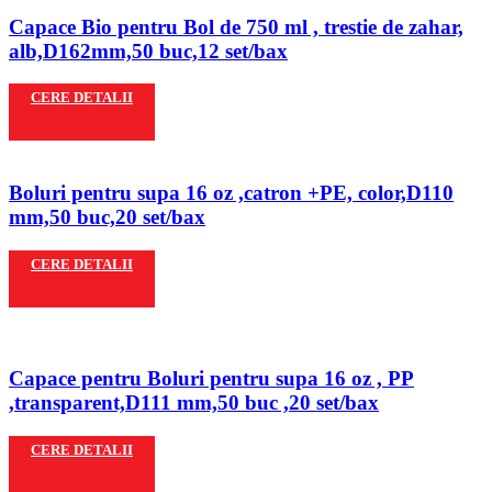
Capace Bio pentru Bol de 750 ml , trestie de zahar,
alb,D162mm,50 buc,12 set/bax
CERE DETALII
Boluri pentru supa 16 oz ,catron +PE, color,D110
mm,50 buc,20 set/bax
CERE DETALII
Capace pentru Boluri pentru supa 16 oz , PP
,transparent,D111 mm,50 buc ,20 set/bax
CERE DETALII