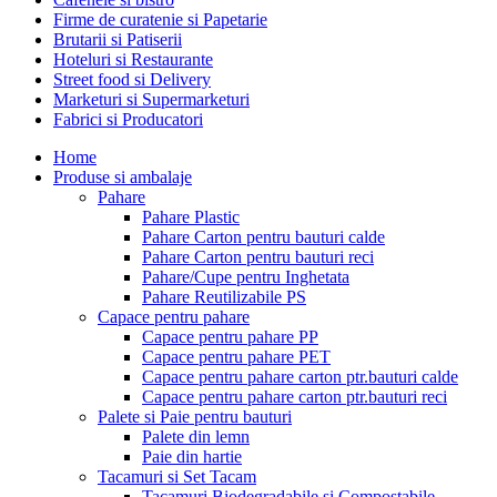
Firme de curatenie si Papetarie
Brutarii si Patiserii
Hoteluri si Restaurante
Street food si Delivery
Marketuri si Supermarketuri
Fabrici si Producatori
Home
Produse si ambalaje
Pahare
Pahare Plastic
Pahare Carton pentru bauturi calde
Pahare Carton pentru bauturi reci
Pahare/Cupe pentru Inghetata
Pahare Reutilizabile PS
Capace pentru pahare
Capace pentru pahare PP
Capace pentru pahare PET
Capace pentru pahare carton ptr.bauturi calde
Capace pentru pahare carton ptr.bauturi reci
Palete si Paie pentru bauturi
Palete din lemn
Paie din hartie
Tacamuri si Set Tacam
Tacamuri Biodegradabile si Compostabile