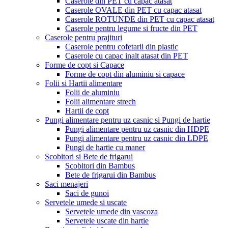
Caserole din PET cu capac atasat
Caserole OVALE din PET cu capac atasat
Caserole ROTUNDE din PET cu capac atasat
Caserole pentru legume si fructe din PET
Caserole pentru prajituri
Caserole pentru cofetarii din plastic
Caserole cu capac inalt atasat din PET
Forme de copt si Capace
Forme de copt din aluminiu si capace
Folii si Hartii alimentare
Folii de aluminiu
Folii alimentare strech
Hartii de copt
Pungi alimentare pentru uz casnic si Pungi de hartie
Pungi alimentare pentru uz casnic din HDPE
Pungi alimentare pentru uz casnic din LDPE
Pungi de hartie cu maner
Scobitori si Bete de frigarui
Scobitori din Bambus
Bete de frigarui din Bambus
Saci menajeri
Saci de gunoi
Servetele umede si uscate
Servetele umede din vascoza
Servetele uscate din hartie