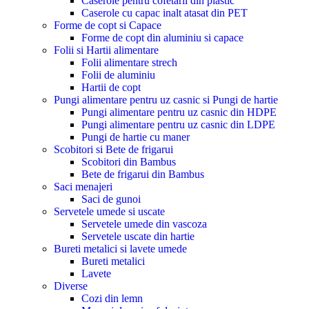
Caserole pentru cofetarii din plastic
Caserole cu capac inalt atasat din PET
Forme de copt si Capace
Forme de copt din aluminiu si capace
Folii si Hartii alimentare
Folii alimentare strech
Folii de aluminiu
Hartii de copt
Pungi alimentare pentru uz casnic si Pungi de hartie
Pungi alimentare pentru uz casnic din HDPE
Pungi alimentare pentru uz casnic din LDPE
Pungi de hartie cu maner
Scobitori si Bete de frigarui
Scobitori din Bambus
Bete de frigarui din Bambus
Saci menajeri
Saci de gunoi
Servetele umede si uscate
Servetele umede din vascoza
Servetele uscate din hartie
Bureti metalici si lavete umede
Bureti metalici
Lavete
Diverse
Cozi din lemn