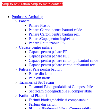
Skip to navigation
Skip to main content
Produse si Ambalaje
Pahare
Pahare Plastic
Pahare Carton pentru bauturi calde
Pahare Carton pentru bauturi reci
Pahare/Cupe pentru Inghetata
Pahare Reutilizabile PS
Capace pentru pahare
Capace pentru pahare PP
Capace pentru pahare PET
Capace pentru pahare carton ptr.bauturi calde
Capace pentru pahare carton ptr.bauturi reci
Palete si Paie pentru bauturi
Palete din lemn
Paie din hartie
Tacamuri si Set Tacam
Tacamuri Biodegradabile si Compostabile
Set tacam biodegradabile si compostabile
Farfurii si Platouri
Farfurii biodegradabile si compostabile
Farfurii din carton
Platouri Biodegradabile si Compostabile