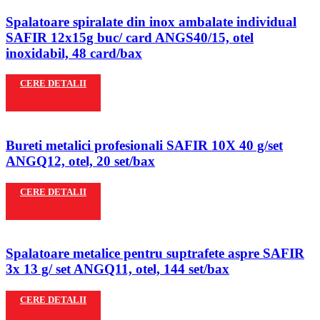
Spalatoare spiralate din inox ambalate individual
SAFIR 12x15g buc/ card ANGS40/15, otel
inoxidabil, 48 card/bax
CERE DETALII
Bureti metalici profesionali SAFIR 10X 40 g/set
ANGQ12, otel, 20 set/bax
CERE DETALII
Spalatoare metalice pentru suptrafete aspre SAFIR
3x 13 g/ set ANGQ11, otel, 144 set/bax
CERE DETALII