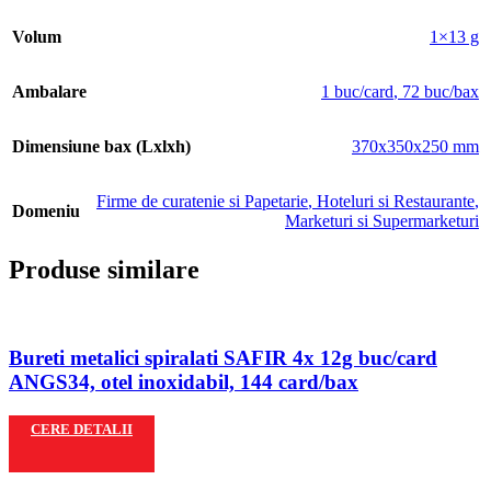
Volum
1×13 g
Ambalare
1 buc/card
,
72 buc/bax
Dimensiune bax (Lxlxh)
370x350x250 mm
Firme de curatenie si Papetarie
,
Hoteluri si Restaurante
,
Domeniu
Marketuri si Supermarketuri
Produse similare
Bureti metalici spiralati SAFIR 4x 12g buc/card
ANGS34, otel inoxidabil, 144 card/bax
CERE DETALII