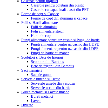
Caserole pentru prajituri
Caserole pentru cofetarii din plastic
Caserole cu capac inalt atasat din PET
Forme de copt si Capace
Forme de copt din aluminiu si capace
Folii si Hartii alimentare
Folii de aluminiu
Folii alimentare strech
Hartii de copt
Pungi alimentare pentru uz casnic si Pungi de hartie
Pungi alimentare pentru uz casnic din HDPE
Pungi alimentare pentru uz casnic din LDPE
Pungi de hartie cu maner
Scobitori si Bete de frigarui
Scobitori din Bambus
Bete de frigarui din Bambus
Saci menajeri
Saci de gunoi
Servetele umede si uscate
Servetele umede din vascoza
Servetele uscate din hartie
Bureti metalici si Lavete umede
Bureti metalici
Lavete
Diverse