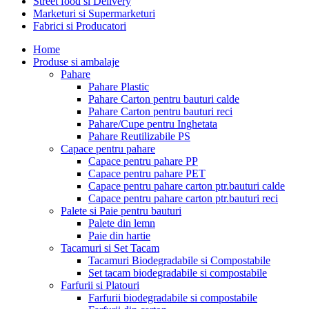
Street food si Delivery
Marketuri si Supermarketuri
Fabrici si Producatori
Home
Produse si ambalaje
Pahare
Pahare Plastic
Pahare Carton pentru bauturi calde
Pahare Carton pentru bauturi reci
Pahare/Cupe pentru Inghetata
Pahare Reutilizabile PS
Capace pentru pahare
Capace pentru pahare PP
Capace pentru pahare PET
Capace pentru pahare carton ptr.bauturi calde
Capace pentru pahare carton ptr.bauturi reci
Palete si Paie pentru bauturi
Palete din lemn
Paie din hartie
Tacamuri si Set Tacam
Tacamuri Biodegradabile si Compostabile
Set tacam biodegradabile si compostabile
Farfurii si Platouri
Farfurii biodegradabile si compostabile