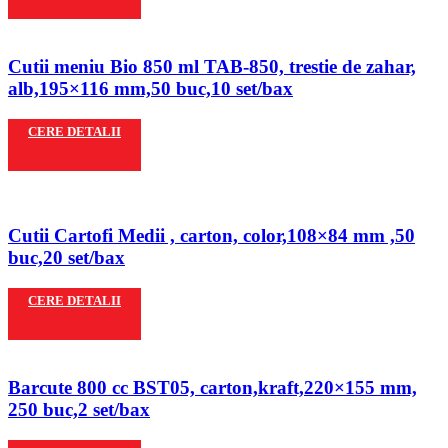
Cutii meniu Bio 850 ml TAB-850, trestie de zahar,
alb,195×116 mm,50 buc,10 set/bax
CERE DETALII
Cutii Cartofi Medii , carton, color,108×84 mm ,50
buc,20 set/bax
CERE DETALII
Barcute 800 cc BST05, carton,kraft,220×155 mm,
250 buc,2 set/bax