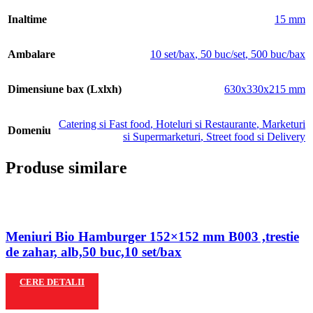
Inaltime
15 mm
Ambalare
10 set/bax
,
50 buc/set
,
500 buc/bax
Dimensiune bax (Lxlxh)
630x330x215 mm
Catering si Fast food
,
Hoteluri si Restaurante
,
Marketuri
Domeniu
si Supermarketuri
,
Street food si Delivery
Produse similare
Meniuri Bio Hamburger 152×152 mm B003 ,trestie
de zahar, alb,50 buc,10 set/bax
CERE DETALII