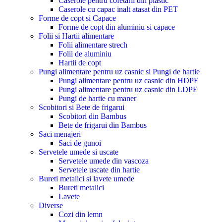
Caserole pentru cofetarii din plastic
Caserole cu capac inalt atasat din PET
Forme de copt si Capace
Forme de copt din aluminiu si capace
Folii si Hartii alimentare
Folii alimentare strech
Folii de aluminiu
Hartii de copt
Pungi alimentare pentru uz casnic si Pungi de hartie
Pungi alimentare pentru uz casnic din HDPE
Pungi alimentare pentru uz casnic din LDPE
Pungi de hartie cu maner
Scobitori si Bete de frigarui
Scobitori din Bambus
Bete de frigarui din Bambus
Saci menajeri
Saci de gunoi
Servetele umede si uscate
Servetele umede din vascoza
Servetele uscate din hartie
Bureti metalici si lavete umede
Bureti metalici
Lavete
Diverse
Cozi din lemn