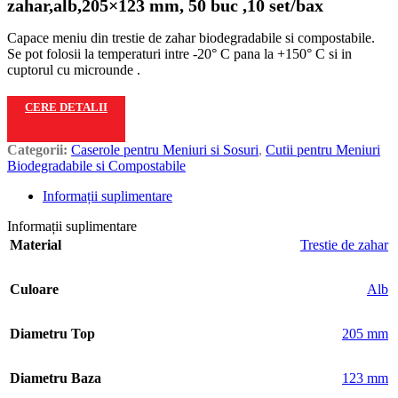
zahar,alb,205×123 mm, 50 buc ,10 set/bax
Capace meniu din trestie de zahar biodegradabile si compostabile.
Se pot folosii la temperaturi intre -20° C pana la +150° C si in
cuptorul cu microunde .
CERE DETALII
Categorii:
Caserole pentru Meniuri si Sosuri
,
Cutii pentru Meniuri
Biodegradabile si Compostabile
Informații suplimentare
Informații suplimentare
Material
Trestie de zahar
Culoare
Alb
Diametru Top
205 mm
Diametru Baza
123 mm