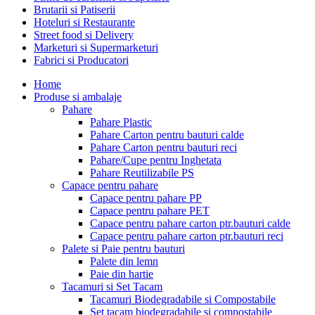
Brutarii si Patiserii
Hoteluri si Restaurante
Street food si Delivery
Marketuri si Supermarketuri
Fabrici si Producatori
Home
Produse si ambalaje
Pahare
Pahare Plastic
Pahare Carton pentru bauturi calde
Pahare Carton pentru bauturi reci
Pahare/Cupe pentru Inghetata
Pahare Reutilizabile PS
Capace pentru pahare
Capace pentru pahare PP
Capace pentru pahare PET
Capace pentru pahare carton ptr.bauturi calde
Capace pentru pahare carton ptr.bauturi reci
Palete si Paie pentru bauturi
Palete din lemn
Paie din hartie
Tacamuri si Set Tacam
Tacamuri Biodegradabile si Compostabile
Set tacam biodegradabile si compostabile