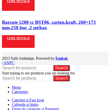
CERE DETALII
Barcute 1200 cc BST06, carton,kraft, 260×173
mm,250 buc ,2 set/bax
CERE DETALII
2023 Safir Ambalaje. Powered by
Emiral.
|
ANPC
Search
Start typing to see products you are looking for.
Search
Menu
Categories
Catering si Fast food
Cafenele si bistro
Firme de curatenie si Papetarie