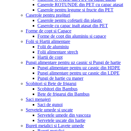
Caserole ROTUNDE din PET cu capac atasat
Caserole pentru legume si fructe din PET
Caserole pentru prajituri
Caserole pentru cofetarii din plastic
Caserole cu capac inalt atasat din PET
Forme de copt si Capace
Forme de copt din aluminiu si capace
Folii si Hartii alimentare
Folii de aluminiu
Folii alimentare strech
Hartii de copt
Pungi alimentare pentru uz casnic si Pungi de hartie
Pungi alimentare pentru uz casnic din HDPE
Pungi alimentare pentru uz casnic din LDPE
Pungi de hartie cu maner
Scobitori si Bete de frigarui
Scobitori din Bambus
Bete de frigarui din Bambus
Saci menajeri
Saci de gunoi
Servetele umede si uscate
Servetele umede din vascoza
Servetele uscate din hartie
Bureti metalici si Lavete umede
Bureti metalici