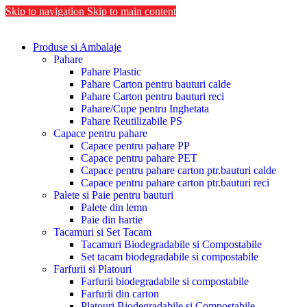
Skip to navigation
Skip to main content
Produse si Ambalaje
Pahare
Pahare Plastic
Pahare Carton pentru bauturi calde
Pahare Carton pentru bauturi reci
Pahare/Cupe pentru Inghetata
Pahare Reutilizabile PS
Capace pentru pahare
Capace pentru pahare PP
Capace pentru pahare PET
Capace pentru pahare carton ptr.bauturi calde
Capace pentru pahare carton ptr.bauturi reci
Palete si Paie pentru bauturi
Palete din lemn
Paie din hartie
Tacamuri si Set Tacam
Tacamuri Biodegradabile si Compostabile
Set tacam biodegradabile si compostabile
Farfurii si Platouri
Farfurii biodegradabile si compostabile
Farfurii din carton
Platouri Biodegradabile si Compostabile