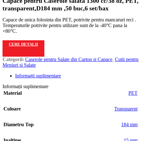
Capace pentru Caserole salata 1300 cc/38 oz, PET,
transparent,D184 mm ,50 buc,6 set/bax
Capace de unica folosinta din PET, potrivite pentru mancaruri reci .
Temperaturile potrivite pentru utilizare sunt de la -40°C pana la
+80°C.
CERE DETALII
Categorii:
Caserole pentru Salate din Carton si Capace
,
Cutii pentru
Meniuri si Salate
Informații suplimentare
Informații suplimentare
Material
PET
Culoare
Transparent
Diametru Top
184 mm
Inaltime
15 mm