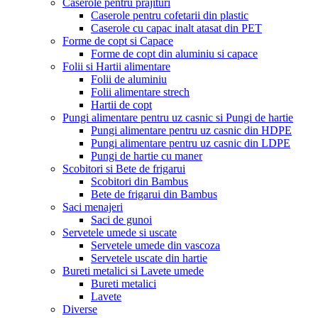
Caserole pentru prajituri
Caserole pentru cofetarii din plastic
Caserole cu capac inalt atasat din PET
Forme de copt si Capace
Forme de copt din aluminiu si capace
Folii si Hartii alimentare
Folii de aluminiu
Folii alimentare strech
Hartii de copt
Pungi alimentare pentru uz casnic si Pungi de hartie
Pungi alimentare pentru uz casnic din HDPE
Pungi alimentare pentru uz casnic din LDPE
Pungi de hartie cu maner
Scobitori si Bete de frigarui
Scobitori din Bambus
Bete de frigarui din Bambus
Saci menajeri
Saci de gunoi
Servetele umede si uscate
Servetele umede din vascoza
Servetele uscate din hartie
Bureti metalici si Lavete umede
Bureti metalici
Lavete
Diverse