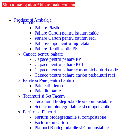
Skip to navigation
Skip to main content
Produse si Ambalaje
Pahare
Pahare Plastic
Pahare Carton pentru bauturi calde
Pahare Carton pentru bauturi reci
Pahare/Cupe pentru Inghetata
Pahare Reutilizabile PS
Capace pentru pahare
Capace pentru pahare PP
Capace pentru pahare PET
Capace pentru pahare carton ptr.bauturi calde
Capace pentru pahare carton ptr.bauturi reci
Palete si Paie pentru bauturi
Palete din lemn
Paie din hartie
Tacamuri si Set Tacam
Tacamuri Biodegradabile si Compostabile
Set tacam biodegradabile si compostabile
Farfurii si Platouri
Farfurii biodegradabile si compostabile
Farfurii din carton
Platouri Biodegradabile si Compostabile