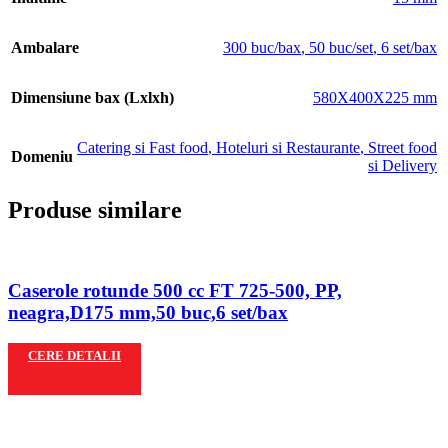
Ambalare
300 buc/bax
,
50 buc/set
,
6 set/bax
Dimensiune bax (Lxlxh)
580X400X225 mm
Catering si Fast food
,
Hoteluri si Restaurante
,
Street food
Domeniu
si Delivery
Produse similare
Caserole rotunde 500 cc FT 725-500, PP,
neagra,D175 mm,50 buc,6 set/bax
CERE DETALII