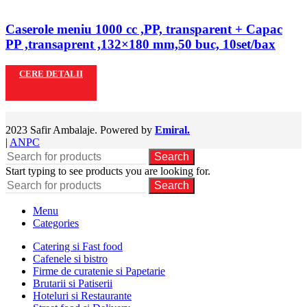
Caserole meniu 1000 cc ,PP, transparent + Capac
PP ,transaprent ,132×180 mm,50 buc, 10set/bax
CERE DETALII
2023 Safir Ambalaje. Powered by
Emiral.
|
ANPC
Search
Start typing to see products you are looking for.
Search
Menu
Categories
Catering si Fast food
Cafenele si bistro
Firme de curatenie si Papetarie
Brutarii si Patiserii
Hoteluri si Restaurante