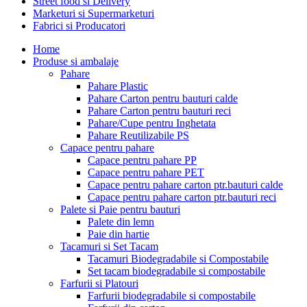
Street food si Delivery
Marketuri si Supermarketuri
Fabrici si Producatori
Home
Produse si ambalaje
Pahare
Pahare Plastic
Pahare Carton pentru bauturi calde
Pahare Carton pentru bauturi reci
Pahare/Cupe pentru Inghetata
Pahare Reutilizabile PS
Capace pentru pahare
Capace pentru pahare PP
Capace pentru pahare PET
Capace pentru pahare carton ptr.bauturi calde
Capace pentru pahare carton ptr.bauturi reci
Palete si Paie pentru bauturi
Palete din lemn
Paie din hartie
Tacamuri si Set Tacam
Tacamuri Biodegradabile si Compostabile
Set tacam biodegradabile si compostabile
Farfurii si Platouri
Farfurii biodegradabile si compostabile