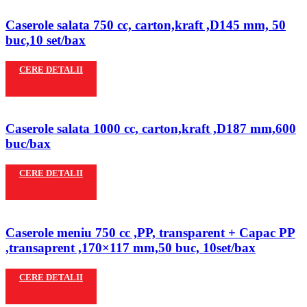
Caserole salata 750 cc, carton,kraft ,D145 mm, 50
buc,10 set/bax
CERE DETALII
Caserole salata 1000 cc, carton,kraft ,D187 mm,600
buc/bax
CERE DETALII
Caserole meniu 750 cc ,PP, transparent + Capac PP
,transaprent ,170×117 mm,50 buc, 10set/bax
CERE DETALII