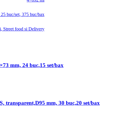
,
25 buc/set
,
375 buc/bax
i
,
Street food si Delivery
×73 mm, 24 buc,15 set/bax
S, transparent,D95 mm, 30 buc,20 set/bax