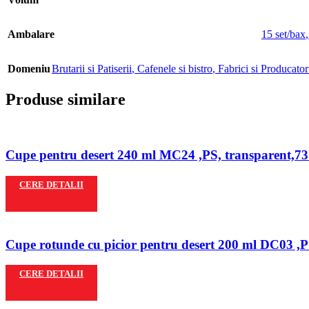
Ambalare
15 set/bax
Domeniu
Brutarii si Patiserii
,
Cafenele si bistro
,
Fabrici si Producator
Produse similare
Cupe pentru desert 240 ml MC24 ,PS, transparent,73
CERE DETALII
Cupe rotunde cu picior pentru desert 200 ml DC03 ,P
CERE DETALII