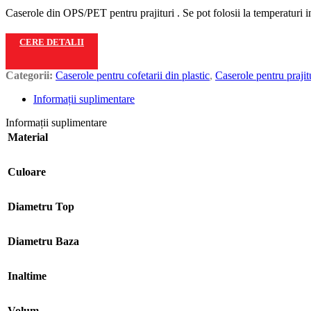
Caserole din OPS/PET pentru prajituri . Se pot folosii la temperaturi i
CERE DETALII
Categorii:
Caserole pentru cofetarii din plastic
,
Caserole pentru prajit
Informații suplimentare
Informații suplimentare
Material
Culoare
Diametru Top
Diametru Baza
Inaltime
Volum