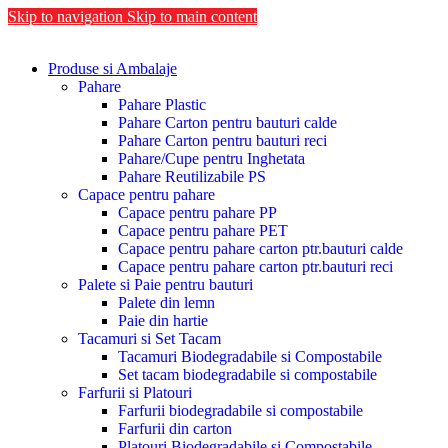
Skip to navigation
Skip to main content
Produse si Ambalaje
Pahare
Pahare Plastic
Pahare Carton pentru bauturi calde
Pahare Carton pentru bauturi reci
Pahare/Cupe pentru Inghetata
Pahare Reutilizabile PS
Capace pentru pahare
Capace pentru pahare PP
Capace pentru pahare PET
Capace pentru pahare carton ptr.bauturi calde
Capace pentru pahare carton ptr.bauturi reci
Palete si Paie pentru bauturi
Palete din lemn
Paie din hartie
Tacamuri si Set Tacam
Tacamuri Biodegradabile si Compostabile
Set tacam biodegradabile si compostabile
Farfurii si Platouri
Farfurii biodegradabile si compostabile
Farfurii din carton
Platouri Biodegradabile si Compostabile