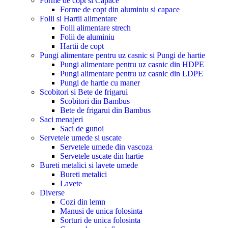
Forme de copt si Capace
Forme de copt din aluminiu si capace
Folii si Hartii alimentare
Folii alimentare strech
Folii de aluminiu
Hartii de copt
Pungi alimentare pentru uz casnic si Pungi de hartie
Pungi alimentare pentru uz casnic din HDPE
Pungi alimentare pentru uz casnic din LDPE
Pungi de hartie cu maner
Scobitori si Bete de frigarui
Scobitori din Bambus
Bete de frigarui din Bambus
Saci menajeri
Saci de gunoi
Servetele umede si uscate
Servetele umede din vascoza
Servetele uscate din hartie
Bureti metalici si lavete umede
Bureti metalici
Lavete
Diverse
Cozi din lemn
Manusi de unica folosinta
Sorturi de unica folosinta