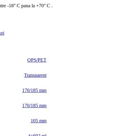
ntre -18° C pana la +70° C .
uri
OPS/PET
Transparent
170/185 mm
170/185 mm
105 mm
4×692 ml