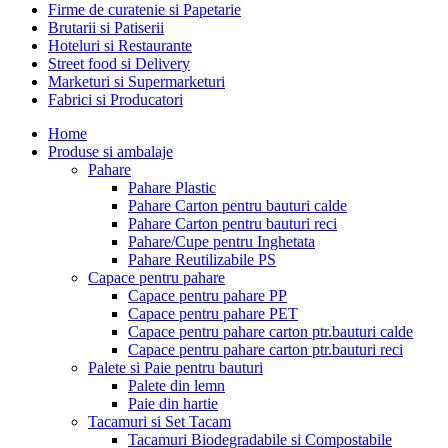
Firme de curatenie si Papetarie
Brutarii si Patiserii
Hoteluri si Restaurante
Street food si Delivery
Marketuri si Supermarketuri
Fabrici si Producatori
Home
Produse si ambalaje
Pahare
Pahare Plastic
Pahare Carton pentru bauturi calde
Pahare Carton pentru bauturi reci
Pahare/Cupe pentru Inghetata
Pahare Reutilizabile PS
Capace pentru pahare
Capace pentru pahare PP
Capace pentru pahare PET
Capace pentru pahare carton ptr.bauturi calde
Capace pentru pahare carton ptr.bauturi reci
Palete si Paie pentru bauturi
Palete din lemn
Paie din hartie
Tacamuri si Set Tacam
Tacamuri Biodegradabile si Compostabile