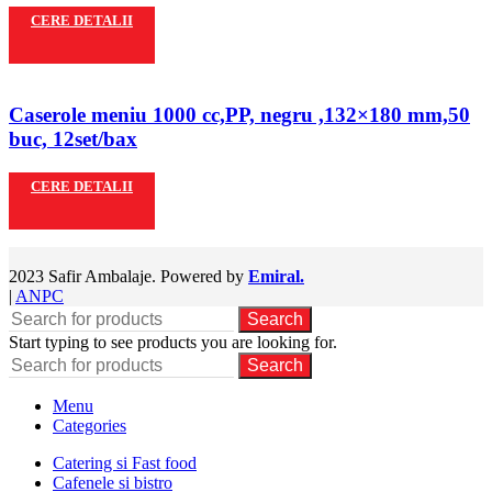
CERE DETALII
Caserole meniu 1000 cc,PP, negru ,132×180 mm,50
buc, 12set/bax
CERE DETALII
2023 Safir Ambalaje. Powered by
Emiral.
|
ANPC
Search
Start typing to see products you are looking for.
Search
Menu
Categories
Catering si Fast food
Cafenele si bistro