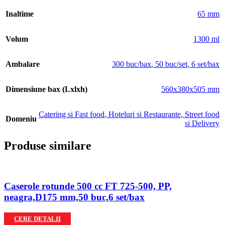
Inaltime
65 mm
Volum
1300 ml
Ambalare
300 buc/bax
,
50 buc/set
,
6 set/bax
Dimensiune bax (Lxlxh)
560x380x505 mm
Catering si Fast food
,
Hoteluri si Restaurante
,
Street food
Domeniu
si Delivery
Produse similare
Caserole rotunde 500 cc FT 725-500, PP,
neagra,D175 mm,50 buc,6 set/bax
CERE DETALII