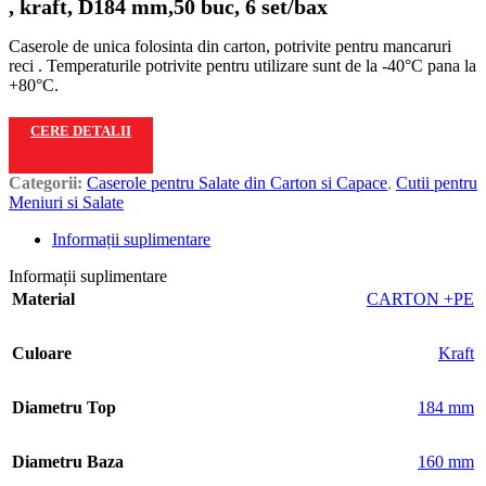
, kraft, D184 mm,50 buc, 6 set/bax
Caserole de unica folosinta din carton, potrivite pentru mancaruri
reci . Temperaturile potrivite pentru utilizare sunt de la -40°C pana la
+80°C.
CERE DETALII
Categorii:
Caserole pentru Salate din Carton si Capace
,
Cutii pentru
Meniuri si Salate
Informații suplimentare
Informații suplimentare
Material
CARTON +PE
Culoare
Kraft
Diametru Top
184 mm
Diametru Baza
160 mm