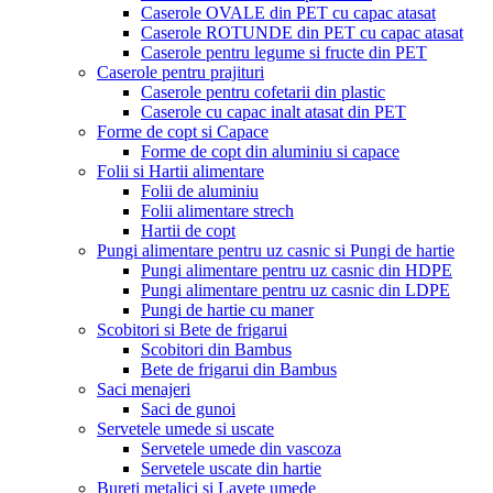
Caserole OVALE din PET cu capac atasat
Caserole ROTUNDE din PET cu capac atasat
Caserole pentru legume si fructe din PET
Caserole pentru prajituri
Caserole pentru cofetarii din plastic
Caserole cu capac inalt atasat din PET
Forme de copt si Capace
Forme de copt din aluminiu si capace
Folii si Hartii alimentare
Folii de aluminiu
Folii alimentare strech
Hartii de copt
Pungi alimentare pentru uz casnic si Pungi de hartie
Pungi alimentare pentru uz casnic din HDPE
Pungi alimentare pentru uz casnic din LDPE
Pungi de hartie cu maner
Scobitori si Bete de frigarui
Scobitori din Bambus
Bete de frigarui din Bambus
Saci menajeri
Saci de gunoi
Servetele umede si uscate
Servetele umede din vascoza
Servetele uscate din hartie
Bureti metalici si Lavete umede