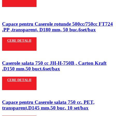
Capace pentru Caserole rotunde 500cc/750cc FT724
,PP ,transparent, D180 mm, 50 buc,6set/bax
CERE DETALII
Caserole salata 750 cc JH-H-750B , Carton Kraft
,D150 mm,50 buct,6set/bax
CERE DETALII
Capace pentru Caserole salata 750 cc, PET,
transparent,D145 mm,50 buc, 10 set/bax