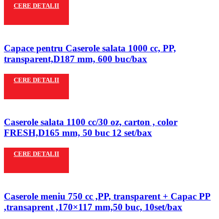
CERE DETALII
Capace pentru Caserole salata 1000 cc, PP,
transparent,D187 mm, 600 buc/bax
CERE DETALII
Caserole salata 1100 cc/30 oz, carton , color
FRESH,D165 mm, 50 buc 12 set/bax
CERE DETALII
Caserole meniu 750 cc ,PP, transparent + Capac PP
,transaprent ,170×117 mm,50 buc, 10set/bax