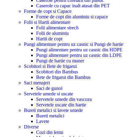
Caserole pentru cofetarii din plastic
Caserole cu capac inalt atasat din PET
Forme de copt si Capace
Forme de copt din aluminiu si capace
Folii si Hartii alimentare
Folii alimentare strech
Folii de aluminiu
Hartii de copt
Pungi alimentare pentru uz casnic si Pungi de hartie
Pungi alimentare pentru uz casnic din HDPE
Pungi alimentare pentru uz casnic din LDPE
Pungi de hartie cu maner
Scobitori si Bete de frigarui
Scobitori din Bambus
Bete de frigarui din Bambus
Saci menajeri
Saci de gunoi
Servetele umede si uscate
Servetele umede din vascoza
Servetele uscate din hartie
Bureti metalici si lavete umede
Bureti metalici
Lavete
Diverse
Cozi din lemn