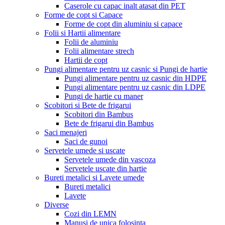
Caserole cu capac inalt atasat din PET
Forme de copt si Capace
Forme de copt din aluminiu si capace
Folii si Hartii alimentare
Folii de aluminiu
Folii alimentare strech
Hartii de copt
Pungi alimentare pentru uz casnic si Pungi de hartie
Pungi alimentare pentru uz casnic din HDPE
Pungi alimentare pentru uz casnic din LDPE
Pungi de hartie cu maner
Scobitori si Bete de frigarui
Scobitori din Bambus
Bete de frigarui din Bambus
Saci menajeri
Saci de gunoi
Servetele umede si uscate
Servetele umede din vascoza
Servetele uscate din hartie
Bureti metalici si Lavete umede
Bureti metalici
Lavete
Diverse
Cozi din LEMN
Manusi de unica folosinta