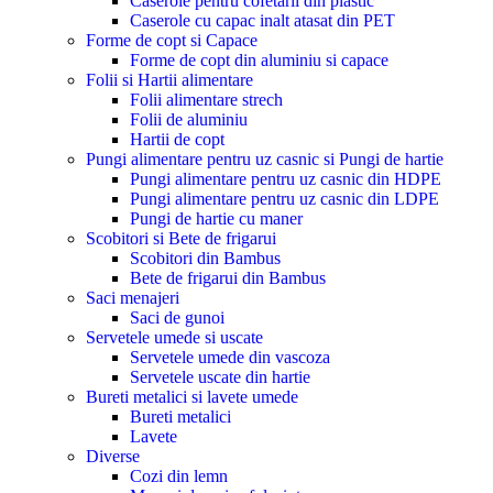
Caserole pentru cofetarii din plastic
Caserole cu capac inalt atasat din PET
Forme de copt si Capace
Forme de copt din aluminiu si capace
Folii si Hartii alimentare
Folii alimentare strech
Folii de aluminiu
Hartii de copt
Pungi alimentare pentru uz casnic si Pungi de hartie
Pungi alimentare pentru uz casnic din HDPE
Pungi alimentare pentru uz casnic din LDPE
Pungi de hartie cu maner
Scobitori si Bete de frigarui
Scobitori din Bambus
Bete de frigarui din Bambus
Saci menajeri
Saci de gunoi
Servetele umede si uscate
Servetele umede din vascoza
Servetele uscate din hartie
Bureti metalici si lavete umede
Bureti metalici
Lavete
Diverse
Cozi din lemn