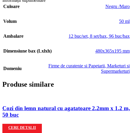
Informații suplimentare
Culoare
Negru /Maro
Volum
50 ml
Ambalare
12 buc/set
,
8 set/bax
,
96 buc/bax
Dimensiune bax (Lxlxh)
480x365x195 mm
Firme de curatenie si Papetarii
,
Marketuri si
Domeniu
Supermarketuri
Produse similare
Cozi din lemn natural cu agatatoare 2.2mm x 1.2 m,
50 buc
CERE DETALII