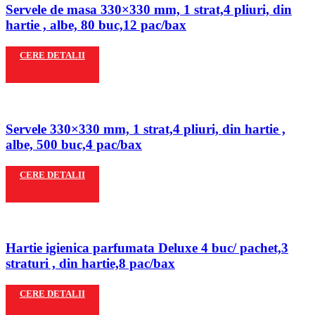
Servele de masa 330×330 mm, 1 strat,4 pliuri, din
hartie , albe, 80 buc,12 pac/bax
CERE DETALII
Servele 330×330 mm, 1 strat,4 pliuri, din hartie ,
albe, 500 buc,4 pac/bax
CERE DETALII
Hartie igienica parfumata Deluxe 4 buc/ pachet,3
straturi , din hartie,8 pac/bax
CERE DETALII