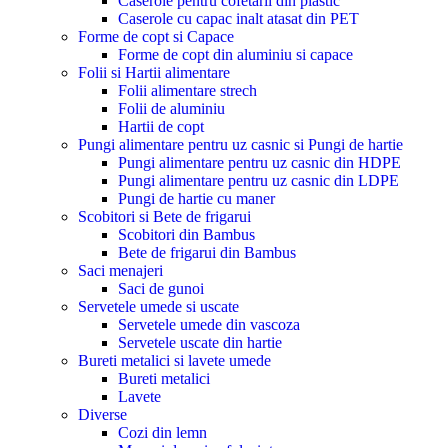
Caserole pentru cofetarii din plastic
Caserole cu capac inalt atasat din PET
Forme de copt si Capace
Forme de copt din aluminiu si capace
Folii si Hartii alimentare
Folii alimentare strech
Folii de aluminiu
Hartii de copt
Pungi alimentare pentru uz casnic si Pungi de hartie
Pungi alimentare pentru uz casnic din HDPE
Pungi alimentare pentru uz casnic din LDPE
Pungi de hartie cu maner
Scobitori si Bete de frigarui
Scobitori din Bambus
Bete de frigarui din Bambus
Saci menajeri
Saci de gunoi
Servetele umede si uscate
Servetele umede din vascoza
Servetele uscate din hartie
Bureti metalici si lavete umede
Bureti metalici
Lavete
Diverse
Cozi din lemn