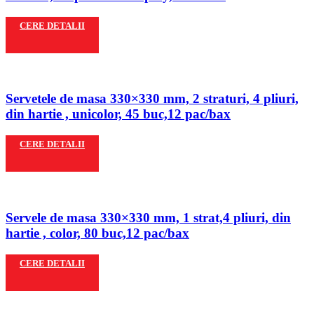
CERE DETALII
Servetele de masa 330×330 mm, 2 straturi, 4 pliuri,
din hartie , unicolor, 45 buc,12 pac/bax
CERE DETALII
Servele de masa 330×330 mm, 1 strat,4 pliuri, din
hartie , color, 80 buc,12 pac/bax
CERE DETALII