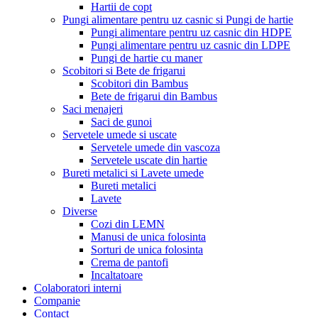
Hartii de copt
Pungi alimentare pentru uz casnic si Pungi de hartie
Pungi alimentare pentru uz casnic din HDPE
Pungi alimentare pentru uz casnic din LDPE
Pungi de hartie cu maner
Scobitori si Bete de frigarui
Scobitori din Bambus
Bete de frigarui din Bambus
Saci menajeri
Saci de gunoi
Servetele umede si uscate
Servetele umede din vascoza
Servetele uscate din hartie
Bureti metalici si Lavete umede
Bureti metalici
Lavete
Diverse
Cozi din LEMN
Manusi de unica folosinta
Sorturi de unica folosinta
Crema de pantofi
Incaltatoare
Colaboratori interni
Companie
Contact