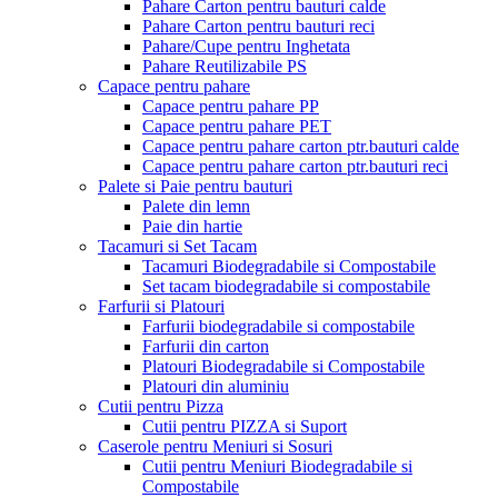
Pahare Carton pentru bauturi calde
Pahare Carton pentru bauturi reci
Pahare/Cupe pentru Inghetata
Pahare Reutilizabile PS
Capace pentru pahare
Capace pentru pahare PP
Capace pentru pahare PET
Capace pentru pahare carton ptr.bauturi calde
Capace pentru pahare carton ptr.bauturi reci
Palete si Paie pentru bauturi
Palete din lemn
Paie din hartie
Tacamuri si Set Tacam
Tacamuri Biodegradabile si Compostabile
Set tacam biodegradabile si compostabile
Farfurii si Platouri
Farfurii biodegradabile si compostabile
Farfurii din carton
Platouri Biodegradabile si Compostabile
Platouri din aluminiu
Cutii pentru Pizza
Cutii pentru PIZZA si Suport
Caserole pentru Meniuri si Sosuri
Cutii pentru Meniuri Biodegradabile si
Compostabile