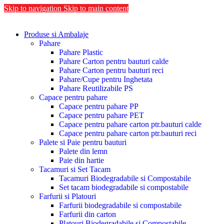
Skip to navigation
Skip to main content
Produse si Ambalaje
Pahare
Pahare Plastic
Pahare Carton pentru bauturi calde
Pahare Carton pentru bauturi reci
Pahare/Cupe pentru Inghetata
Pahare Reutilizabile PS
Capace pentru pahare
Capace pentru pahare PP
Capace pentru pahare PET
Capace pentru pahare carton ptr.bauturi calde
Capace pentru pahare carton ptr.bauturi reci
Palete si Paie pentru bauturi
Palete din lemn
Paie din hartie
Tacamuri si Set Tacam
Tacamuri Biodegradabile si Compostabile
Set tacam biodegradabile si compostabile
Farfurii si Platouri
Farfurii biodegradabile si compostabile
Farfurii din carton
Platouri Biodegradabile si Compostabile