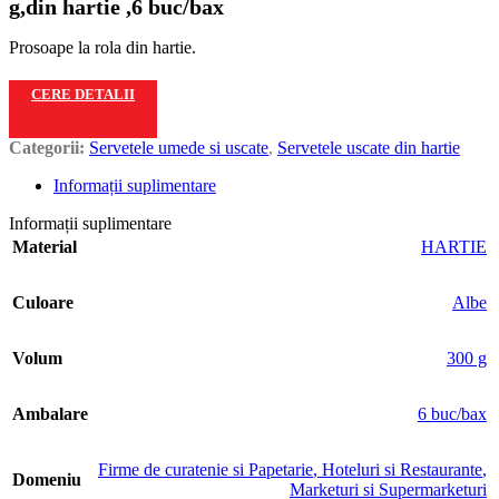
g,din hartie ,6 buc/bax
Prosoape la rola din hartie.
CERE DETALII
Categorii:
Servetele umede si uscate
,
Servetele uscate din hartie
Informații suplimentare
Informații suplimentare
Material
HARTIE
Culoare
Albe
Volum
300 g
Ambalare
6 buc/bax
Firme de curatenie si Papetarie
,
Hoteluri si Restaurante
,
Domeniu
Marketuri si Supermarketuri