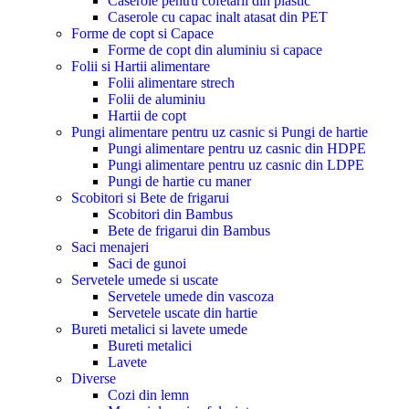
Caserole pentru cofetarii din plastic
Caserole cu capac inalt atasat din PET
Forme de copt si Capace
Forme de copt din aluminiu si capace
Folii si Hartii alimentare
Folii alimentare strech
Folii de aluminiu
Hartii de copt
Pungi alimentare pentru uz casnic si Pungi de hartie
Pungi alimentare pentru uz casnic din HDPE
Pungi alimentare pentru uz casnic din LDPE
Pungi de hartie cu maner
Scobitori si Bete de frigarui
Scobitori din Bambus
Bete de frigarui din Bambus
Saci menajeri
Saci de gunoi
Servetele umede si uscate
Servetele umede din vascoza
Servetele uscate din hartie
Bureti metalici si lavete umede
Bureti metalici
Lavete
Diverse
Cozi din lemn