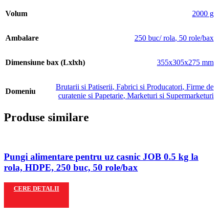
Volum
2000 g
Ambalare
250 buc/ rola
,
50 role/bax
Dimensiune bax (Lxlxh)
355x305x275 mm
Brutarii si Patiserii
,
Fabrici si Producatori
,
Firme de
Domeniu
curatenie si Papetarie
,
Marketuri si Supermarketuri
Produse similare
Pungi alimentare pentru uz casnic JOB 0.5 kg la
rola, HDPE, 250 buc, 50 role/bax
CERE DETALII