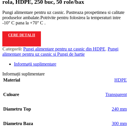
rola, HDPE, 250 buc, 50 role/bax
Pungi alimentare pentru uz casnic. Pastreaza prospetimea si calitate
produselor ambalate.Potrivite pentru folosirea la temperaturi intre
-10° C pana la +70° C .
CERE DETALII
Categorii:
Pungi alimentare pentru uz casnic din HDPE
,
Pungi
alimentare pentru uz casnic si Pungi de hartie
Informații suplimentare
Informații suplimentare
Material
HDPE
Culoare
Transparent
Diametru Top
240 mm
Diametru Baza
300 mm