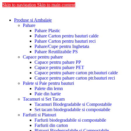
Skip to navigation
Skip to main content
Produse si Ambalaje
Pahare
Pahare Plastic
Pahare Carton pentru bauturi calde
Pahare Carton pentru bauturi reci
Pahare/Cupe pentru Inghetata
Pahare Reutilizabile PS
Capace pentru pahare
Capace pentru pahare PP
Capace pentru pahare PET
Capace pentru pahare carton ptr.bauturi calde
Capace pentru pahare carton ptr.bauturi reci
Palete si Paie pentru bauturi
Palete din lemn
Paie din hartie
Tacamuri si Set Tacam
Tacamuri Biodegradabile si Compostabile
Set tacam biodegradabile si compostabile
Farfurii si Platouri
Farfurii biodegradabile si compostabile
Farfurii din carton
Platouri Biodegradabile si Compostabile