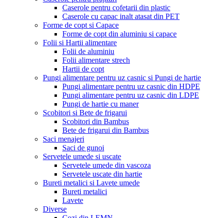
Caserole pentru cofetarii din plastic
Caserole cu capac inalt atasat din PET
Forme de copt si Capace
Forme de copt din aluminiu si capace
Folii si Hartii alimentare
Folii de aluminiu
Folii alimentare strech
Hartii de copt
Pungi alimentare pentru uz casnic si Pungi de hartie
Pungi alimentare pentru uz casnic din HDPE
Pungi alimentare pentru uz casnic din LDPE
Pungi de hartie cu maner
Scobitori si Bete de frigarui
Scobitori din Bambus
Bete de frigarui din Bambus
Saci menajeri
Saci de gunoi
Servetele umede si uscate
Servetele umede din vascoza
Servetele uscate din hartie
Bureti metalici si Lavete umede
Bureti metalici
Lavete
Diverse
Cozi din LEMN