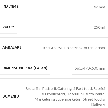
INALTIME
42 mm
VOLUM
250 ml
AMBALARE
100 BUC/SET
,
8 set/bax
,
800 buc/bax
DIMENSIUNE BAX (LXLXH)
565x470x600 mm
Brutarii si Patiserii
,
Catering si Fast food
,
Fabrici
si Producatori
,
Hoteluri si Restaurante
,
DOMENIU
Marketuri si Supermarketuri
,
Street food si
Delivery