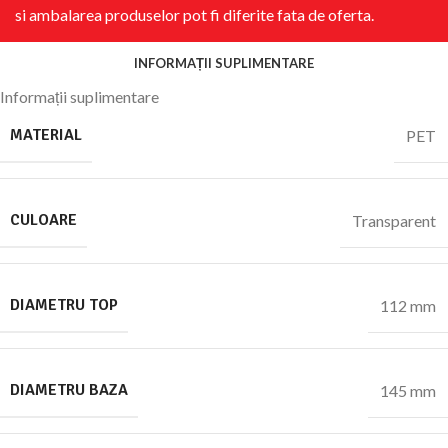
si ambalarea produselor pot fi diferite fata de oferta.
INFORMAȚII SUPLIMENTARE
Informații suplimentare
MATERIAL
PET
CULOARE
Transparent
DIAMETRU TOP
112 mm
DIAMETRU BAZA
145 mm