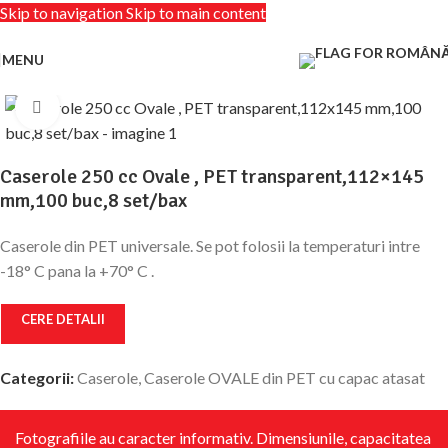
Skip to navigation
Skip to main content
MENU
Click to enlarge
Caserole 250 cc Ovale , PET transparent,112×145
mm,100 buc,8 set/bax
Caserole din PET universale. Se pot folosii la temperaturi intre
-18° C pana la +70° C .
CERE DETALII
Categorii:
Caserole
,
Caserole OVALE din PET cu capac atasat
Fotografiile au caracter informativ. Dimensiunile, capacitatea