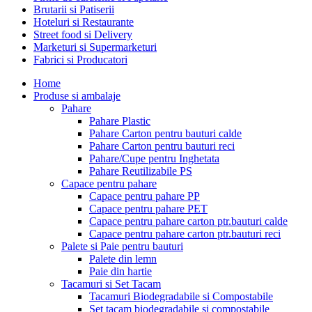
Brutarii si Patiserii
Hoteluri si Restaurante
Street food si Delivery
Marketuri si Supermarketuri
Fabrici si Producatori
Home
Produse si ambalaje
Pahare
Pahare Plastic
Pahare Carton pentru bauturi calde
Pahare Carton pentru bauturi reci
Pahare/Cupe pentru Inghetata
Pahare Reutilizabile PS
Capace pentru pahare
Capace pentru pahare PP
Capace pentru pahare PET
Capace pentru pahare carton ptr.bauturi calde
Capace pentru pahare carton ptr.bauturi reci
Palete si Paie pentru bauturi
Palete din lemn
Paie din hartie
Tacamuri si Set Tacam
Tacamuri Biodegradabile si Compostabile
Set tacam biodegradabile si compostabile