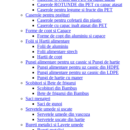
Caserole ROTUNDE din PET cu capac atasat
Caserole pentru legume si fructe din PET
Caserole pentru prajituri
Caserole pentru cofetarii din plastic
Caserole cu capac inalt atasat din PET
Forme de copt si Capace
Forme de copt din aluminiu si capace
Folii si Hartii alimentare
Folii de aluminiu
Folii alimentare strech
Hartii de copt
Pungi alimentare pentru uz casnic si Pungi de hartie
Pungi alimentare pentru uz casnic din HDPE
Pungi alimentare pentru uz casnic din LDPE
Pungi de hartie cu maner
Scobitori si Bete de frigarui
Scobitori din Bambus
Bete de frigarui din Bambus
Saci menajeri
Saci de gunoi
Servetele umede si uscate
Servetele umede din vascoza
Servetele uscate din hartie
Bureti metalici si Lavete umede
Bureti metalici