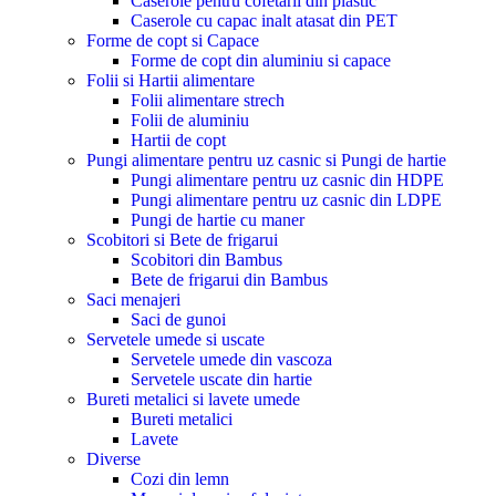
Caserole pentru cofetarii din plastic
Caserole cu capac inalt atasat din PET
Forme de copt si Capace
Forme de copt din aluminiu si capace
Folii si Hartii alimentare
Folii alimentare strech
Folii de aluminiu
Hartii de copt
Pungi alimentare pentru uz casnic si Pungi de hartie
Pungi alimentare pentru uz casnic din HDPE
Pungi alimentare pentru uz casnic din LDPE
Pungi de hartie cu maner
Scobitori si Bete de frigarui
Scobitori din Bambus
Bete de frigarui din Bambus
Saci menajeri
Saci de gunoi
Servetele umede si uscate
Servetele umede din vascoza
Servetele uscate din hartie
Bureti metalici si lavete umede
Bureti metalici
Lavete
Diverse
Cozi din lemn