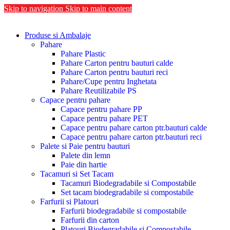
Skip to navigation
Skip to main content
Produse si Ambalaje
Pahare
Pahare Plastic
Pahare Carton pentru bauturi calde
Pahare Carton pentru bauturi reci
Pahare/Cupe pentru Inghetata
Pahare Reutilizabile PS
Capace pentru pahare
Capace pentru pahare PP
Capace pentru pahare PET
Capace pentru pahare carton ptr.bauturi calde
Capace pentru pahare carton ptr.bauturi reci
Palete si Paie pentru bauturi
Palete din lemn
Paie din hartie
Tacamuri si Set Tacam
Tacamuri Biodegradabile si Compostabile
Set tacam biodegradabile si compostabile
Farfurii si Platouri
Farfurii biodegradabile si compostabile
Farfurii din carton
Platouri Biodegradabile si Compostabile