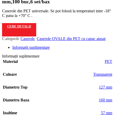
mm,100 buc,6 set/bax
Caserole din PET universale. Se pot folosii la temperaturi intre -18°
C pana la +70° C .
CERE DETALII
Categorii:
Caserole
,
Caserole OVALE din PET cu capac atasat
Informații suplimentare
Informații suplimentare
Material
PET
Culoare
Transparent
Diametru Top
127 mm
Diametru Baza
160 mm
Inaltime
57 mm