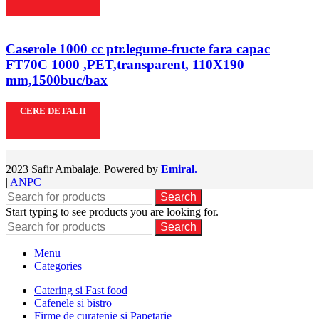
Caserole 1000 cc ptr.legume-fructe fara capac
FT70C 1000 ,PET,transparent, 110X190
mm,1500buc/bax
CERE DETALII
2023 Safir Ambalaje. Powered by
Emiral.
|
ANPC
Search
Start typing to see products you are looking for.
Search
Menu
Categories
Catering si Fast food
Cafenele si bistro
Firme de curatenie si Papetarie