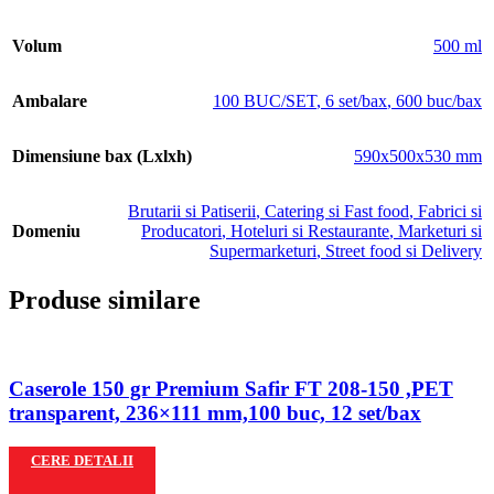
Volum
500 ml
Ambalare
100 BUC/SET
,
6 set/bax
,
600 buc/bax
Dimensiune bax (Lxlxh)
590x500x530 mm
Brutarii si Patiserii
,
Catering si Fast food
,
Fabrici si
Domeniu
Producatori
,
Hoteluri si Restaurante
,
Marketuri si
Supermarketuri
,
Street food si Delivery
Produse similare
Caserole 150 gr Premium Safir FT 208-150 ,PET
transparent, 236×111 mm,100 buc, 12 set/bax
CERE DETALII