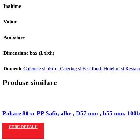
Inaltime
Volum
Ambalare
Dimensiune bax (Lxlxh)
Domeniu
Cafenele si bistro
,
Catering si Fast food
,
Hoteluri si Restau
Produse similare
Pahare 80 cc PP Safir, albe , D57 mm , h55 mm, 100b
CERE DETALII