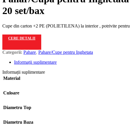
20 set/bax
Cupe din carton +2 PE (POLIETILENA) la interior , potrivite pentru in
CERE DETALII
Categorii:
Pahare
,
Pahare/Cupe pentru Inghetata
Informații suplimentare
Informații suplimentare
Material
Culoare
Diametru Top
Diametru Baza