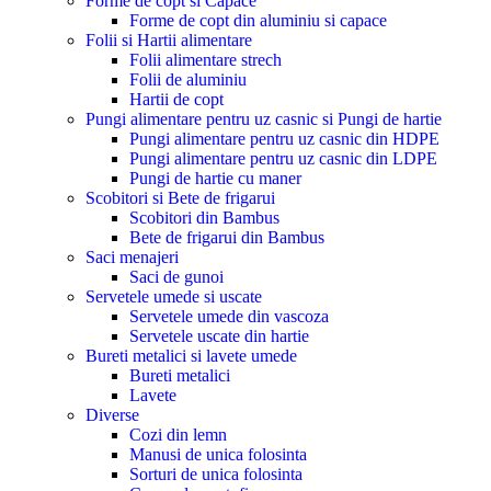
Forme de copt si Capace
Forme de copt din aluminiu si capace
Folii si Hartii alimentare
Folii alimentare strech
Folii de aluminiu
Hartii de copt
Pungi alimentare pentru uz casnic si Pungi de hartie
Pungi alimentare pentru uz casnic din HDPE
Pungi alimentare pentru uz casnic din LDPE
Pungi de hartie cu maner
Scobitori si Bete de frigarui
Scobitori din Bambus
Bete de frigarui din Bambus
Saci menajeri
Saci de gunoi
Servetele umede si uscate
Servetele umede din vascoza
Servetele uscate din hartie
Bureti metalici si lavete umede
Bureti metalici
Lavete
Diverse
Cozi din lemn
Manusi de unica folosinta
Sorturi de unica folosinta