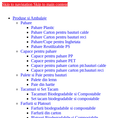
Skip to navigation
Skip to main content
Produse si Ambalaje
Pahare
Pahare Plastic
Pahare Carton pentru bauturi calde
Pahare Carton pentru bauturi reci
Pahare/Cupe pentru Inghetata
Pahare Reutilizabile PS
Capace pentru pahare
Capace pentru pahare PP
Capace pentru pahare PET
Capace pentru pahare carton ptr.bauturi calde
Capace pentru pahare carton ptr.bauturi reci
Palete si Paie pentru bauturi
Palete din lemn
Paie din hartie
Tacamuri si Set Tacam
Tacamuri Biodegradabile si Compostabile
Set tacam biodegradabile si compostabile
Farfurii si Platouri
Farfurii biodegradabile si compostabile
Farfurii din carton
Platouri Biodegradabile si Compostabile