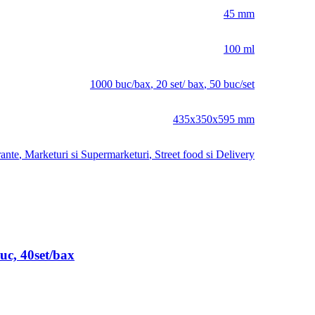
45 mm
100 ml
1000 buc/bax
,
20 set/ bax
,
50 buc/set
435x350x595 mm
rante
,
Marketuri si Supermarketuri
,
Street food si Delivery
uc, 40set/bax