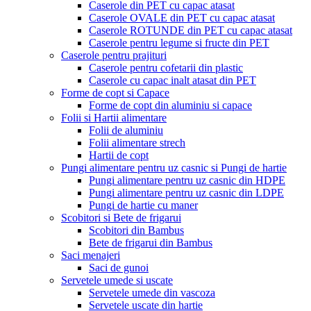
Caserole din PET cu capac atasat
Caserole OVALE din PET cu capac atasat
Caserole ROTUNDE din PET cu capac atasat
Caserole pentru legume si fructe din PET
Caserole pentru prajituri
Caserole pentru cofetarii din plastic
Caserole cu capac inalt atasat din PET
Forme de copt si Capace
Forme de copt din aluminiu si capace
Folii si Hartii alimentare
Folii de aluminiu
Folii alimentare strech
Hartii de copt
Pungi alimentare pentru uz casnic si Pungi de hartie
Pungi alimentare pentru uz casnic din HDPE
Pungi alimentare pentru uz casnic din LDPE
Pungi de hartie cu maner
Scobitori si Bete de frigarui
Scobitori din Bambus
Bete de frigarui din Bambus
Saci menajeri
Saci de gunoi
Servetele umede si uscate
Servetele umede din vascoza
Servetele uscate din hartie