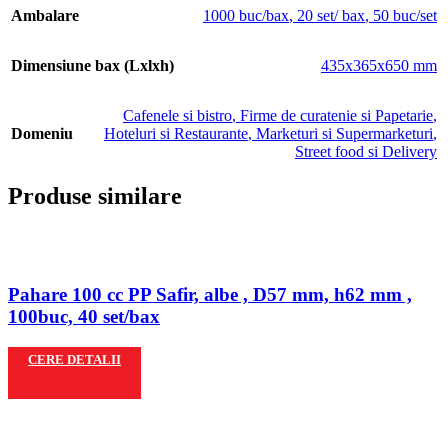
Ambalare
1000 buc/bax
,
20 set/ bax
,
50 buc/set
Dimensiune bax (Lxlxh)
435x365x650 mm
Cafenele si bistro
,
Firme de curatenie si Papetarie
,
Domeniu
Hoteluri si Restaurante
,
Marketuri si Supermarketuri
,
Street food si Delivery
Produse similare
Pahare 100 cc PP Safir, albe , D57 mm, h62 mm ,
100buc, 40 set/bax
CERE DETALII