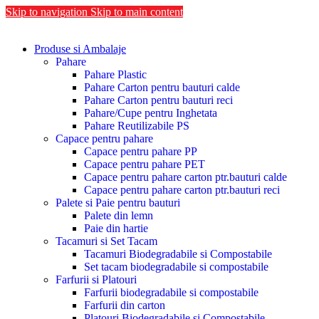
Skip to navigation
Skip to main content
Produse si Ambalaje
Pahare
Pahare Plastic
Pahare Carton pentru bauturi calde
Pahare Carton pentru bauturi reci
Pahare/Cupe pentru Inghetata
Pahare Reutilizabile PS
Capace pentru pahare
Capace pentru pahare PP
Capace pentru pahare PET
Capace pentru pahare carton ptr.bauturi calde
Capace pentru pahare carton ptr.bauturi reci
Palete si Paie pentru bauturi
Palete din lemn
Paie din hartie
Tacamuri si Set Tacam
Tacamuri Biodegradabile si Compostabile
Set tacam biodegradabile si compostabile
Farfurii si Platouri
Farfurii biodegradabile si compostabile
Farfurii din carton
Platouri Biodegradabile si Compostabile