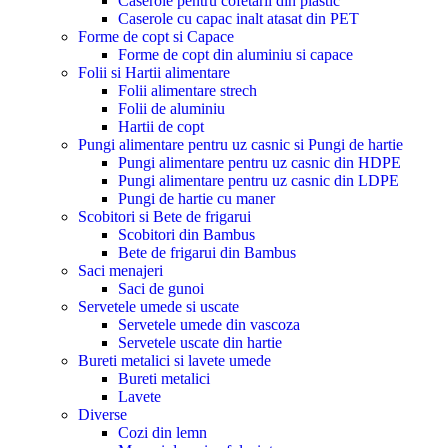
Caserole pentru cofetarii din plastic
Caserole cu capac inalt atasat din PET
Forme de copt si Capace
Forme de copt din aluminiu si capace
Folii si Hartii alimentare
Folii alimentare strech
Folii de aluminiu
Hartii de copt
Pungi alimentare pentru uz casnic si Pungi de hartie
Pungi alimentare pentru uz casnic din HDPE
Pungi alimentare pentru uz casnic din LDPE
Pungi de hartie cu maner
Scobitori si Bete de frigarui
Scobitori din Bambus
Bete de frigarui din Bambus
Saci menajeri
Saci de gunoi
Servetele umede si uscate
Servetele umede din vascoza
Servetele uscate din hartie
Bureti metalici si lavete umede
Bureti metalici
Lavete
Diverse
Cozi din lemn