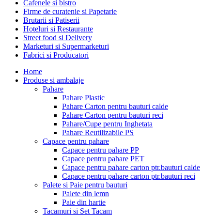
Cafenele si bistro
Firme de curatenie si Papetarie
Brutarii si Patiserii
Hoteluri si Restaurante
Street food si Delivery
Marketuri si Supermarketuri
Fabrici si Producatori
Home
Produse si ambalaje
Pahare
Pahare Plastic
Pahare Carton pentru bauturi calde
Pahare Carton pentru bauturi reci
Pahare/Cupe pentru Inghetata
Pahare Reutilizabile PS
Capace pentru pahare
Capace pentru pahare PP
Capace pentru pahare PET
Capace pentru pahare carton ptr.bauturi calde
Capace pentru pahare carton ptr.bauturi reci
Palete si Paie pentru bauturi
Palete din lemn
Paie din hartie
Tacamuri si Set Tacam