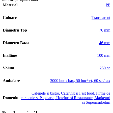
Material
PP
Culoare
Transparent
Diametru Top
76 mm
Diametru Baza
46 mm
Inaltime
100 mm
Volum
250 cc
Ambalare
3000 buc / bax
,
50 buc/set
,
60 set/bax
Cafenele si bistro
,
Catering si Fast food
,
Firme de
Domeniu
curatenie si Papetarie
,
Hoteluri si Restaurante
,
Marketuri
si Supermarketuri