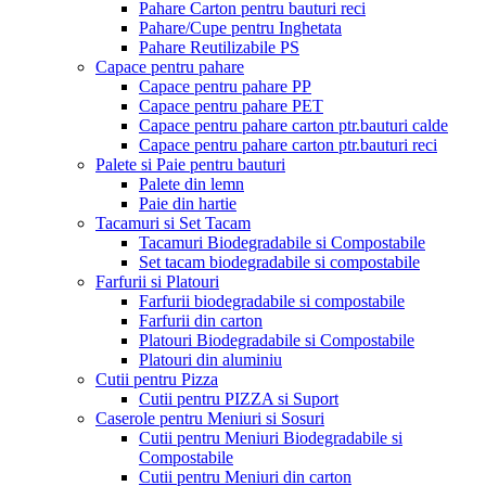
Pahare Carton pentru bauturi reci
Pahare/Cupe pentru Inghetata
Pahare Reutilizabile PS
Capace pentru pahare
Capace pentru pahare PP
Capace pentru pahare PET
Capace pentru pahare carton ptr.bauturi calde
Capace pentru pahare carton ptr.bauturi reci
Palete si Paie pentru bauturi
Palete din lemn
Paie din hartie
Tacamuri si Set Tacam
Tacamuri Biodegradabile si Compostabile
Set tacam biodegradabile si compostabile
Farfurii si Platouri
Farfurii biodegradabile si compostabile
Farfurii din carton
Platouri Biodegradabile si Compostabile
Platouri din aluminiu
Cutii pentru Pizza
Cutii pentru PIZZA si Suport
Caserole pentru Meniuri si Sosuri
Cutii pentru Meniuri Biodegradabile si
Compostabile
Cutii pentru Meniuri din carton