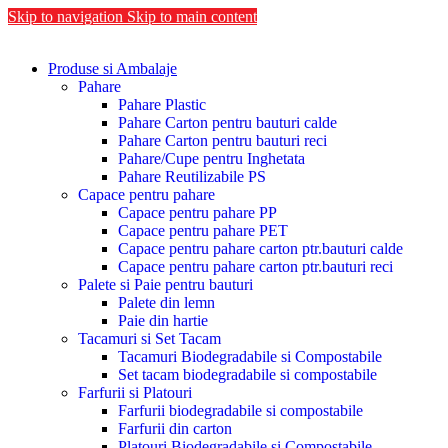
Skip to navigation
Skip to main content
Produse si Ambalaje
Pahare
Pahare Plastic
Pahare Carton pentru bauturi calde
Pahare Carton pentru bauturi reci
Pahare/Cupe pentru Inghetata
Pahare Reutilizabile PS
Capace pentru pahare
Capace pentru pahare PP
Capace pentru pahare PET
Capace pentru pahare carton ptr.bauturi calde
Capace pentru pahare carton ptr.bauturi reci
Palete si Paie pentru bauturi
Palete din lemn
Paie din hartie
Tacamuri si Set Tacam
Tacamuri Biodegradabile si Compostabile
Set tacam biodegradabile si compostabile
Farfurii si Platouri
Farfurii biodegradabile si compostabile
Farfurii din carton
Platouri Biodegradabile si Compostabile