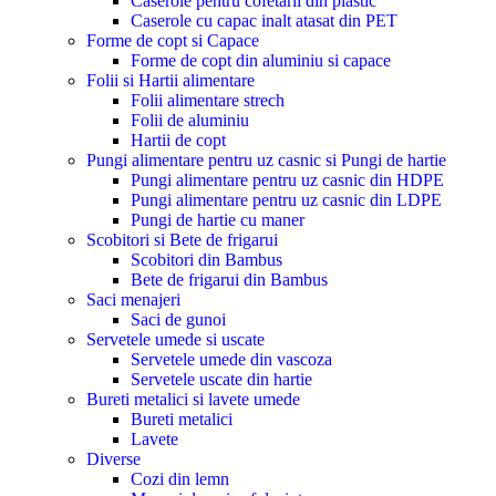
Caserole pentru cofetarii din plastic
Caserole cu capac inalt atasat din PET
Forme de copt si Capace
Forme de copt din aluminiu si capace
Folii si Hartii alimentare
Folii alimentare strech
Folii de aluminiu
Hartii de copt
Pungi alimentare pentru uz casnic si Pungi de hartie
Pungi alimentare pentru uz casnic din HDPE
Pungi alimentare pentru uz casnic din LDPE
Pungi de hartie cu maner
Scobitori si Bete de frigarui
Scobitori din Bambus
Bete de frigarui din Bambus
Saci menajeri
Saci de gunoi
Servetele umede si uscate
Servetele umede din vascoza
Servetele uscate din hartie
Bureti metalici si lavete umede
Bureti metalici
Lavete
Diverse
Cozi din lemn