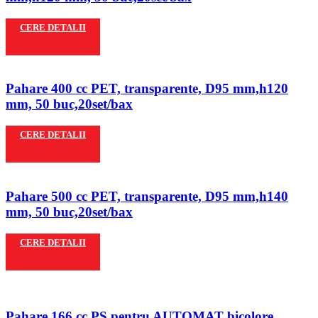
CERE DETALII
Pahare 400 cc PET, transparente, D95 mm,h120
mm, 50 buc,20set/bax
CERE DETALII
Pahare 500 cc PET, transparente, D95 mm,h140
mm, 50 buc,20set/bax
CERE DETALII
Pahare 166 cc PS pentru AUTOMAT bicolore