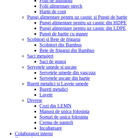
Folii de aluminiu
Folii alimentare strech
Hartii de copt
Pungi alimentare pentru uz casnic si Pungi de hartie
Pungi alimentare pentru uz casnic din HDPE
Pungi alimentare pentru uz casnic din LDPE
Pungi de hartie cu maner
Scobitori si Bete de frigarui
Scobitori din Bambus
Bete de frigarui din Bambus
Saci menajeri
Saci de gunoi
Servetele umede si uscate
Servetele umede din vascoza
Servetele uscate din hartie
Bureti metalici si Lavete umede
Bureti metalici
Lavete
Diverse
Cozi din LEMN
Manusi de unica folosinta
Sorturi de unica folosinta
Crema de pantofi
Incaltatoare
Colaboratori interni