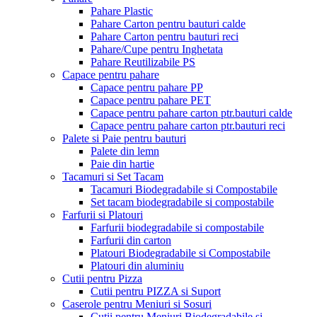
Pahare Plastic
Pahare Carton pentru bauturi calde
Pahare Carton pentru bauturi reci
Pahare/Cupe pentru Inghetata
Pahare Reutilizabile PS
Capace pentru pahare
Capace pentru pahare PP
Capace pentru pahare PET
Capace pentru pahare carton ptr.bauturi calde
Capace pentru pahare carton ptr.bauturi reci
Palete si Paie pentru bauturi
Palete din lemn
Paie din hartie
Tacamuri si Set Tacam
Tacamuri Biodegradabile si Compostabile
Set tacam biodegradabile si compostabile
Farfurii si Platouri
Farfurii biodegradabile si compostabile
Farfurii din carton
Platouri Biodegradabile si Compostabile
Platouri din aluminiu
Cutii pentru Pizza
Cutii pentru PIZZA si Suport
Caserole pentru Meniuri si Sosuri
Cutii pentru Meniuri Biodegradabile si