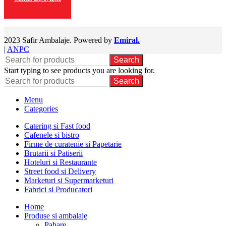
2023 Safir Ambalaje. Powered by
Emiral.
|
ANPC
Search
Start typing to see products you are looking for.
Search
Menu
Categories
Catering si Fast food
Cafenele si bistro
Firme de curatenie si Papetarie
Brutarii si Patiserii
Hoteluri si Restaurante
Street food si Delivery
Marketuri si Supermarketuri
Fabrici si Producatori
Home
Produse si ambalaje
Pahare