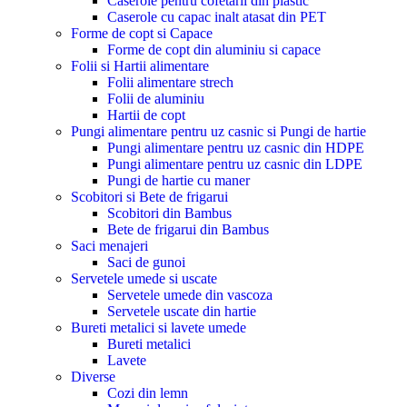
Caserole pentru cofetarii din plastic
Caserole cu capac inalt atasat din PET
Forme de copt si Capace
Forme de copt din aluminiu si capace
Folii si Hartii alimentare
Folii alimentare strech
Folii de aluminiu
Hartii de copt
Pungi alimentare pentru uz casnic si Pungi de hartie
Pungi alimentare pentru uz casnic din HDPE
Pungi alimentare pentru uz casnic din LDPE
Pungi de hartie cu maner
Scobitori si Bete de frigarui
Scobitori din Bambus
Bete de frigarui din Bambus
Saci menajeri
Saci de gunoi
Servetele umede si uscate
Servetele umede din vascoza
Servetele uscate din hartie
Bureti metalici si lavete umede
Bureti metalici
Lavete
Diverse
Cozi din lemn