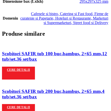
Dimensiune bax (Lxlxh)
295x297x325 mm
Cafenele si bistro
,
Catering si Fast food
,
Firme de
Domeniu
curatenie si Papetarie
,
Hoteluri si Restaurante
,
Marketuri
si Supermarketuri
,
Street food si Delivery
Produse similare
Scobitori SAFIR tub 100 buc,bambus, 2×65 mm,12
tub/set,36 set/bax
CERE DETALII
Scobitori SAFIR tub 200 buc,bambus, 2×65 mm,4
tub/set,36 set/bax
CERE DETALII