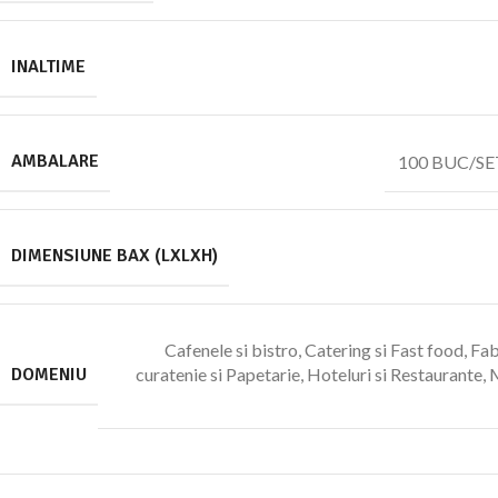
INALTIME
AMBALARE
100 BUC/SE
DIMENSIUNE BAX (LXLXH)
Cafenele si bistro
,
Catering si Fast food
,
Fab
DOMENIU
curatenie si Papetarie
,
Hoteluri si Restaurante
,
M