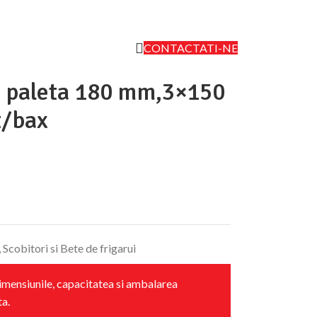
CONTACTATI-NE
cu paleta 180 mm,3×150
t/bax
,
Scobitori si Bete de frigarui
Dimensiunile, capacitatea si ambalarea
ta.