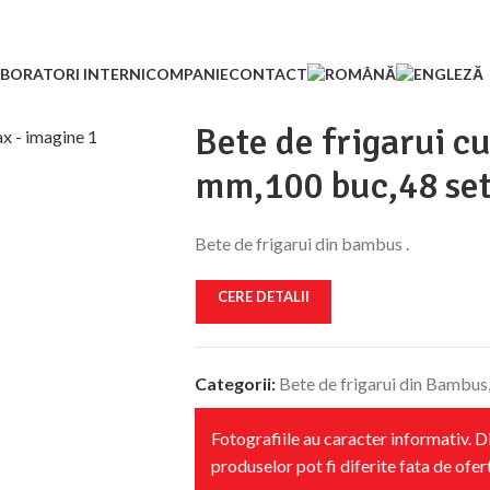
BORATORI INTERNI
COMPANIE
CONTACT
Bete de frigarui 
mm,100 buc,48 se
Bete de frigarui din bambus .
CERE DETALII
Categorii:
Bete de frigarui din Bambus
Fotografiile au caracter informativ. 
produselor pot fi diferite fata de ofer