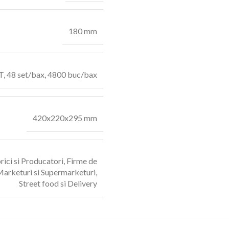
180 mm
T
,
48 set/bax
,
4800 buc/bax
420x220x295 mm
rici si Producatori
,
Firme de
arketuri si Supermarketuri
,
Street food si Delivery