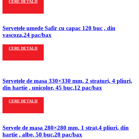
CERE DETALII
Servetele umede Safir cu capac 120 buc , din
vascoza,24 pac/bax
CERE DETALII
Servetele de masa 330×330 mm, 2 straturi, 4 pliuri,
din hartie , unicolor, 45 buc,12 pac/bax
CERE DETALII
Servele de masa 280×280 mm, 1 strat,4 pliuri, din
hartie , albe, 50 buc,20 pac/bax