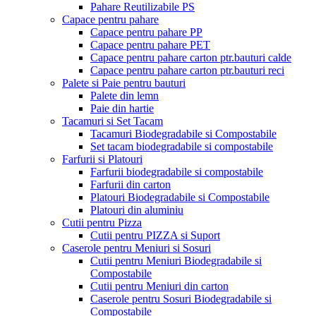
Pahare Reutilizabile PS
Capace pentru pahare
Capace pentru pahare PP
Capace pentru pahare PET
Capace pentru pahare carton ptr.bauturi calde
Capace pentru pahare carton ptr.bauturi reci
Palete si Paie pentru bauturi
Palete din lemn
Paie din hartie
Tacamuri si Set Tacam
Tacamuri Biodegradabile si Compostabile
Set tacam biodegradabile si compostabile
Farfurii si Platouri
Farfurii biodegradabile si compostabile
Farfurii din carton
Platouri Biodegradabile si Compostabile
Platouri din aluminiu
Cutii pentru Pizza
Cutii pentru PIZZA si Suport
Caserole pentru Meniuri si Sosuri
Cutii pentru Meniuri Biodegradabile si
Compostabile
Cutii pentru Meniuri din carton
Caserole pentru Sosuri Biodegradabile si
Compostabile