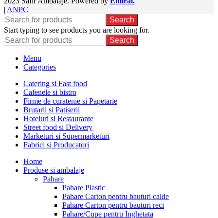
2023 Safir Ambalaje. Powered by
Emiral.
|
ANPC
Search
Start typing to see products you are looking for.
Search
Menu
Categories
Catering si Fast food
Cafenele si bistro
Firme de curatenie si Papetarie
Brutarii si Patiserii
Hoteluri si Restaurante
Street food si Delivery
Marketuri si Supermarketuri
Fabrici si Producatori
Home
Produse si ambalaje
Pahare
Pahare Plastic
Pahare Carton pentru bauturi calde
Pahare Carton pentru bauturi reci
Pahare/Cupe pentru Inghetata