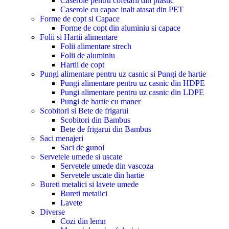
Caserole pentru cofetarii din plastic
Caserole cu capac inalt atasat din PET
Forme de copt si Capace
Forme de copt din aluminiu si capace
Folii si Hartii alimentare
Folii alimentare strech
Folii de aluminiu
Hartii de copt
Pungi alimentare pentru uz casnic si Pungi de hartie
Pungi alimentare pentru uz casnic din HDPE
Pungi alimentare pentru uz casnic din LDPE
Pungi de hartie cu maner
Scobitori si Bete de frigarui
Scobitori din Bambus
Bete de frigarui din Bambus
Saci menajeri
Saci de gunoi
Servetele umede si uscate
Servetele umede din vascoza
Servetele uscate din hartie
Bureti metalici si lavete umede
Bureti metalici
Lavete
Diverse
Cozi din lemn