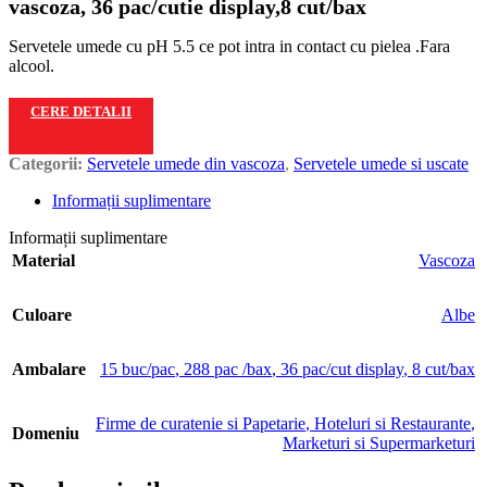
vascoza, 36 pac/cutie display,8 cut/bax
Servetele umede cu pH 5.5 ce pot intra in contact cu pielea .Fara
alcool.
CERE DETALII
Categorii:
Servetele umede din vascoza
,
Servetele umede si uscate
Informații suplimentare
Informații suplimentare
Material
Vascoza
Culoare
Albe
Ambalare
15 buc/pac
,
288 pac /bax
,
36 pac/cut display
,
8 cut/bax
Firme de curatenie si Papetarie
,
Hoteluri si Restaurante
,
Domeniu
Marketuri si Supermarketuri