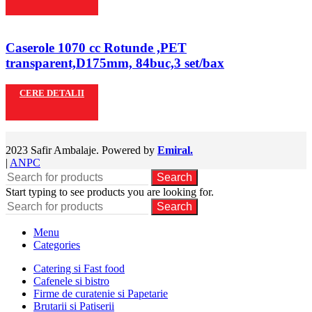
Caserole 1070 cc Rotunde ,PET
transparent,D175mm, 84buc,3 set/bax
CERE DETALII
2023 Safir Ambalaje. Powered by
Emiral.
|
ANPC
Search
Start typing to see products you are looking for.
Search
Menu
Categories
Catering si Fast food
Cafenele si bistro
Firme de curatenie si Papetarie
Brutarii si Patiserii