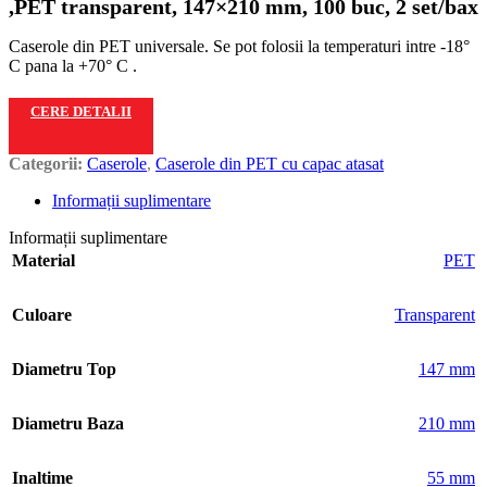
,PET transparent, 147×210 mm, 100 buc, 2 set/bax
Caserole din PET universale. Se pot folosii la temperaturi intre -18°
C pana la +70° C .
CERE DETALII
Categorii:
Caserole
,
Caserole din PET cu capac atasat
Informații suplimentare
Informații suplimentare
Material
PET
Culoare
Transparent
Diametru Top
147 mm
Diametru Baza
210 mm
Inaltime
55 mm