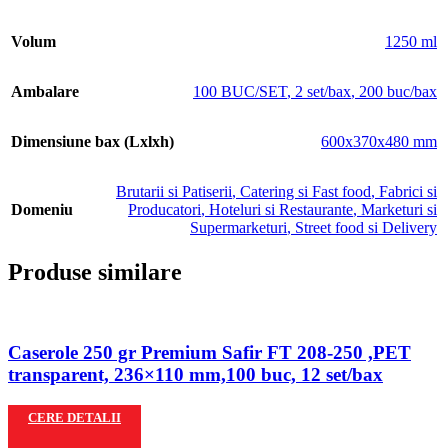
Volum
1250 ml
Ambalare
100 BUC/SET
,
2 set/bax
,
200 buc/bax
Dimensiune bax (Lxlxh)
600x370x480 mm
Brutarii si Patiserii
,
Catering si Fast food
,
Fabrici si
Domeniu
Producatori
,
Hoteluri si Restaurante
,
Marketuri si
Supermarketuri
,
Street food si Delivery
Produse similare
Caserole 250 gr Premium Safir FT 208-250 ,PET
transparent, 236×110 mm,100 buc, 12 set/bax
CERE DETALII