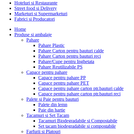
Hoteluri si Restaurante
Street food si Delivery
Marketuri si Supermarketuri
Fabrici si Producatori
Home
Produse si ambalaje
Pahare
Pahare Plastic
Pahare Carton pentru bauturi calde
Pahare Carton pentru bauturi reci
Pahare/Cupe pentru Inghetata
Pahare Reutilizabile PS
Capace pentru pahare
Capace pentru pahare PP
Capace pentru pahare PET
Capace pentru pahare carton ptr.bauturi calde
Capace pentru pahare carton ptr.bauturi reci
Palete si Paie pentru bauturi
Palete din lemn
Paie din hartie
Tacamuri si Set Tacam
Tacamuri Biodegradabile si Compostabile
Set tacam biodegradabile si compostabile
Farfurii si Platouri