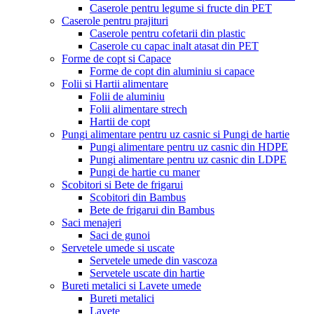
Caserole pentru legume si fructe din PET
Caserole pentru prajituri
Caserole pentru cofetarii din plastic
Caserole cu capac inalt atasat din PET
Forme de copt si Capace
Forme de copt din aluminiu si capace
Folii si Hartii alimentare
Folii de aluminiu
Folii alimentare strech
Hartii de copt
Pungi alimentare pentru uz casnic si Pungi de hartie
Pungi alimentare pentru uz casnic din HDPE
Pungi alimentare pentru uz casnic din LDPE
Pungi de hartie cu maner
Scobitori si Bete de frigarui
Scobitori din Bambus
Bete de frigarui din Bambus
Saci menajeri
Saci de gunoi
Servetele umede si uscate
Servetele umede din vascoza
Servetele uscate din hartie
Bureti metalici si Lavete umede
Bureti metalici
Lavete