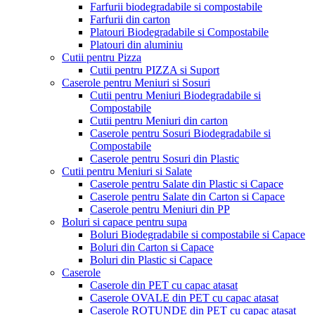
Farfurii biodegradabile si compostabile
Farfurii din carton
Platouri Biodegradabile si Compostabile
Platouri din aluminiu
Cutii pentru Pizza
Cutii pentru PIZZA si Suport
Caserole pentru Meniuri si Sosuri
Cutii pentru Meniuri Biodegradabile si
Compostabile
Cutii pentru Meniuri din carton
Caserole pentru Sosuri Biodegradabile si
Compostabile
Caserole pentru Sosuri din Plastic
Cutii pentru Meniuri si Salate
Caserole pentru Salate din Plastic si Capace
Caserole pentru Salate din Carton si Capace
Caserole pentru Meniuri din PP
Boluri si capace pentru supa
Boluri Biodegradabile si compostabile si Capace
Boluri din Carton si Capace
Boluri din Plastic si Capace
Caserole
Caserole din PET cu capac atasat
Caserole OVALE din PET cu capac atasat
Caserole ROTUNDE din PET cu capac atasat