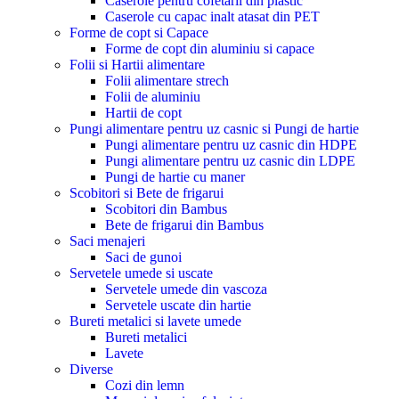
Caserole pentru cofetarii din plastic
Caserole cu capac inalt atasat din PET
Forme de copt si Capace
Forme de copt din aluminiu si capace
Folii si Hartii alimentare
Folii alimentare strech
Folii de aluminiu
Hartii de copt
Pungi alimentare pentru uz casnic si Pungi de hartie
Pungi alimentare pentru uz casnic din HDPE
Pungi alimentare pentru uz casnic din LDPE
Pungi de hartie cu maner
Scobitori si Bete de frigarui
Scobitori din Bambus
Bete de frigarui din Bambus
Saci menajeri
Saci de gunoi
Servetele umede si uscate
Servetele umede din vascoza
Servetele uscate din hartie
Bureti metalici si lavete umede
Bureti metalici
Lavete
Diverse
Cozi din lemn