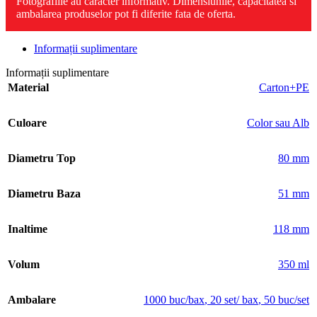
Fotografiile au caracter informativ. Dimensiunile, capacitatea si
ambalarea produselor pot fi diferite fata de oferta.
Informații suplimentare
Informații suplimentare
Material
Carton+PE
Culoare
Color sau Alb
Diametru Top
80 mm
Diametru Baza
51 mm
Inaltime
118 mm
Volum
350 ml
Ambalare
1000 buc/bax
,
20 set/ bax
,
50 buc/set