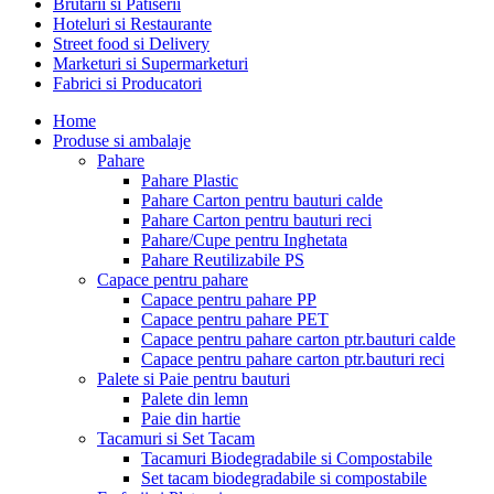
Brutarii si Patiserii
Hoteluri si Restaurante
Street food si Delivery
Marketuri si Supermarketuri
Fabrici si Producatori
Home
Produse si ambalaje
Pahare
Pahare Plastic
Pahare Carton pentru bauturi calde
Pahare Carton pentru bauturi reci
Pahare/Cupe pentru Inghetata
Pahare Reutilizabile PS
Capace pentru pahare
Capace pentru pahare PP
Capace pentru pahare PET
Capace pentru pahare carton ptr.bauturi calde
Capace pentru pahare carton ptr.bauturi reci
Palete si Paie pentru bauturi
Palete din lemn
Paie din hartie
Tacamuri si Set Tacam
Tacamuri Biodegradabile si Compostabile
Set tacam biodegradabile si compostabile