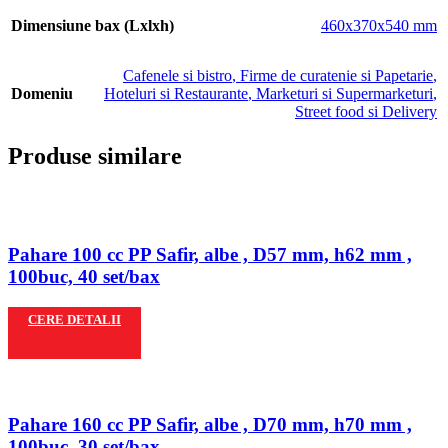
Dimensiune bax (Lxlxh)
460x370x540 mm
Cafenele si bistro
,
Firme de curatenie si Papetarie
,
Domeniu
Hoteluri si Restaurante
,
Marketuri si Supermarketuri
,
Street food si Delivery
Produse similare
Pahare 100 cc PP Safir, albe , D57 mm, h62 mm ,
100buc, 40 set/bax
CERE DETALII
Pahare 160 cc PP Safir, albe , D70 mm, h70 mm ,
100buc, 30 set/bax