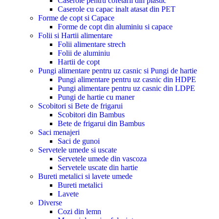
Caserole pentru cofetarii din plastic
Caserole cu capac inalt atasat din PET
Forme de copt si Capace
Forme de copt din aluminiu si capace
Folii si Hartii alimentare
Folii alimentare strech
Folii de aluminiu
Hartii de copt
Pungi alimentare pentru uz casnic si Pungi de hartie
Pungi alimentare pentru uz casnic din HDPE
Pungi alimentare pentru uz casnic din LDPE
Pungi de hartie cu maner
Scobitori si Bete de frigarui
Scobitori din Bambus
Bete de frigarui din Bambus
Saci menajeri
Saci de gunoi
Servetele umede si uscate
Servetele umede din vascoza
Servetele uscate din hartie
Bureti metalici si lavete umede
Bureti metalici
Lavete
Diverse
Cozi din lemn