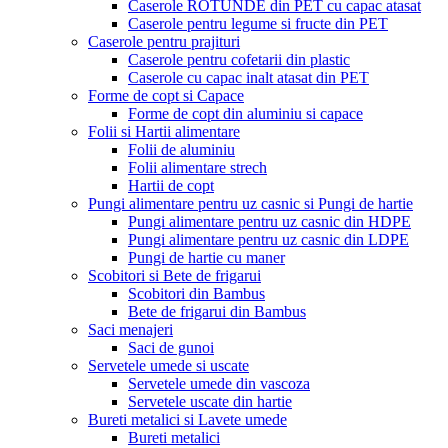
Caserole ROTUNDE din PET cu capac atasat
Caserole pentru legume si fructe din PET
Caserole pentru prajituri
Caserole pentru cofetarii din plastic
Caserole cu capac inalt atasat din PET
Forme de copt si Capace
Forme de copt din aluminiu si capace
Folii si Hartii alimentare
Folii de aluminiu
Folii alimentare strech
Hartii de copt
Pungi alimentare pentru uz casnic si Pungi de hartie
Pungi alimentare pentru uz casnic din HDPE
Pungi alimentare pentru uz casnic din LDPE
Pungi de hartie cu maner
Scobitori si Bete de frigarui
Scobitori din Bambus
Bete de frigarui din Bambus
Saci menajeri
Saci de gunoi
Servetele umede si uscate
Servetele umede din vascoza
Servetele uscate din hartie
Bureti metalici si Lavete umede
Bureti metalici