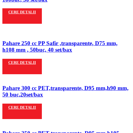
CERE DETALII
Pahare 250 cc PP Safir ,transparente, D75 mm,
h108 mm , 50buc, 40 set/bax
CERE DETALII
Pahare 300 cc PET,transparente, D95 mm,h90 mm,
50 buc,20set/bax
CERE DETALII