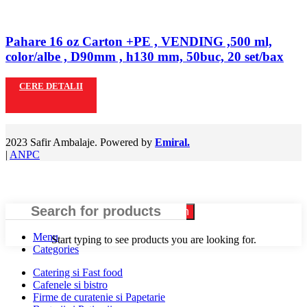
Pahare 16 oz Carton +PE , VENDING ,500 ml,
color/albe , D90mm , h130 mm, 50buc, 20 set/bax
CERE DETALII
2023 Safir Ambalaje. Powered by
Emiral.
|
ANPC
Search
Menu
Start typing to see products you are looking for.
Categories
Catering si Fast food
Cafenele si bistro
Firme de curatenie si Papetarie