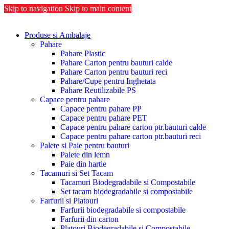
Skip to navigation
Skip to main content
Produse si Ambalaje
Pahare
Pahare Plastic
Pahare Carton pentru bauturi calde
Pahare Carton pentru bauturi reci
Pahare/Cupe pentru Inghetata
Pahare Reutilizabile PS
Capace pentru pahare
Capace pentru pahare PP
Capace pentru pahare PET
Capace pentru pahare carton ptr.bauturi calde
Capace pentru pahare carton ptr.bauturi reci
Palete si Paie pentru bauturi
Palete din lemn
Paie din hartie
Tacamuri si Set Tacam
Tacamuri Biodegradabile si Compostabile
Set tacam biodegradabile si compostabile
Farfurii si Platouri
Farfurii biodegradabile si compostabile
Farfurii din carton
Platouri Biodegradabile si Compostabile