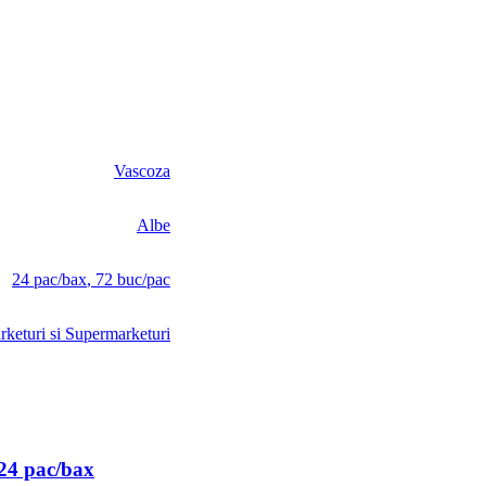
Vascoza
Albe
24 pac/bax
,
72 buc/pac
keturi si Supermarketuri
,24 pac/bax