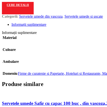
CERE DETALII
Categorii:
Servetele umede din vascoza
,
Servetele umede si uscate
Informații suplimentare
Informații suplimentare
Material
Culoare
Ambalare
Domeniu
Firme de curatenie si Papetarie
,
Hoteluri si Restaurante
,
Mar
Produse similare
Servetele umede Safir cu capac 100 buc , din vascoza