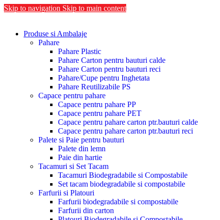
Skip to navigation
Skip to main content
Produse si Ambalaje
Pahare
Pahare Plastic
Pahare Carton pentru bauturi calde
Pahare Carton pentru bauturi reci
Pahare/Cupe pentru Inghetata
Pahare Reutilizabile PS
Capace pentru pahare
Capace pentru pahare PP
Capace pentru pahare PET
Capace pentru pahare carton ptr.bauturi calde
Capace pentru pahare carton ptr.bauturi reci
Palete si Paie pentru bauturi
Palete din lemn
Paie din hartie
Tacamuri si Set Tacam
Tacamuri Biodegradabile si Compostabile
Set tacam biodegradabile si compostabile
Farfurii si Platouri
Farfurii biodegradabile si compostabile
Farfurii din carton
Platouri Biodegradabile si Compostabile