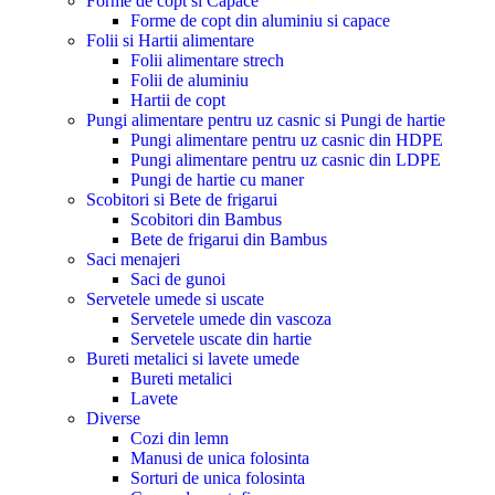
Forme de copt si Capace
Forme de copt din aluminiu si capace
Folii si Hartii alimentare
Folii alimentare strech
Folii de aluminiu
Hartii de copt
Pungi alimentare pentru uz casnic si Pungi de hartie
Pungi alimentare pentru uz casnic din HDPE
Pungi alimentare pentru uz casnic din LDPE
Pungi de hartie cu maner
Scobitori si Bete de frigarui
Scobitori din Bambus
Bete de frigarui din Bambus
Saci menajeri
Saci de gunoi
Servetele umede si uscate
Servetele umede din vascoza
Servetele uscate din hartie
Bureti metalici si lavete umede
Bureti metalici
Lavete
Diverse
Cozi din lemn
Manusi de unica folosinta
Sorturi de unica folosinta