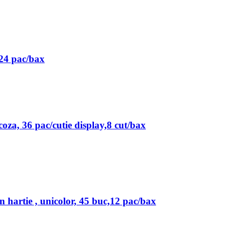
,24 pac/bax
za, 36 pac/cutie display,8 cut/bax
n hartie , unicolor, 45 buc,12 pac/bax